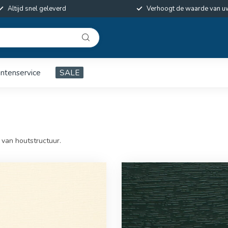
Altijd snel geleverd
Verhoogt de waarde van u
antenservice
SALE
 van houtstructuur.