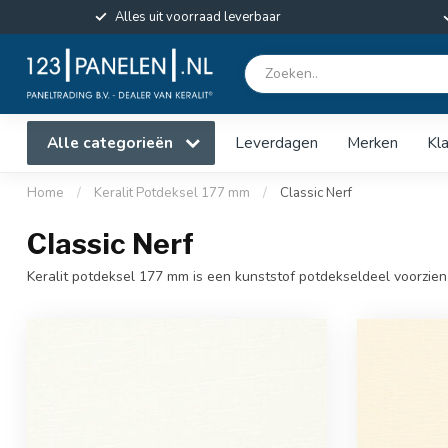
Alles uit voorraad leverbaar
Alle categorieën
Leverdagen
Merken
Kl
Home
/
Keralit Potdeksel 177 mm
/
Classic Nerf
Classic Nerf
Keralit potdeksel 177 mm is een kunststof potdekseldeel voorzien