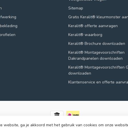
n
Sitemap
afwerking
Gratis Keralit® kleurmonster aa
lbekleding
Keralit® offerte aanvragen
profielen
Keralit® waarborg
Keralit® Brochure downloaden
Keralit® Montagevoorschriften
Dakrandpanelen downloaden
Keralit® Montagevoorschriften 
downloaden
Klantenservice en offerte aanvr
e website, ga je akkoord met het gebruik van cookies om onze websit
© Copyright 2026 123panelen.nl