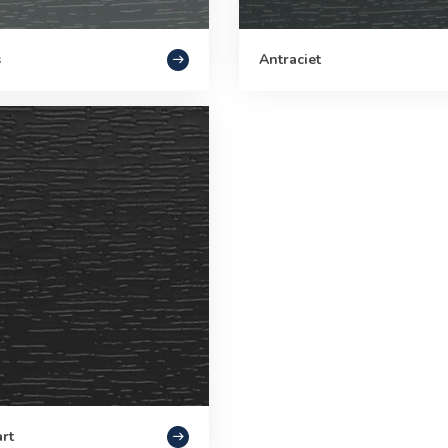
s
Antraciet
rt