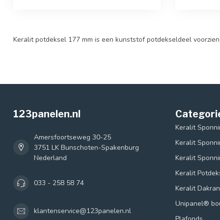
Keralit potdeksel 177 mm is een kunststof potdekseldeel voorzien
123panelen.nl
Categori
Keralit Sponn
Amersfoortseweg 30-25
Keralit Sponn
3751 LK Bunschoten-Spakenburg
Nederland
Keralit Sponn
Keralit Potde
033 - 258 58 74
Keralit Dakra
Unipanel® b
klantenservice@123panelen.nl
Plafonds