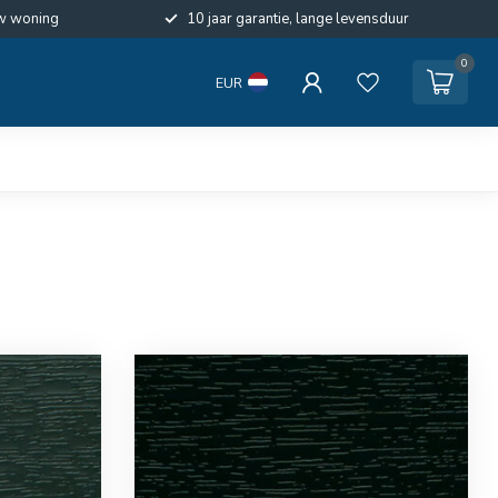
w woning
10 jaar garantie, lange levensduur
0
EUR