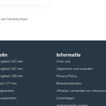
 van houtstructuur.
eën
Informatie
ingdeel 143 mm
Over ons
ingdeel 167 mm
Algemene voorwaarden
ingdeel 190 mm
Privacy Policy
ksel 177 mm
Betaalmethoden
ndpanelen
Afhalen, verzenden en retourne
ouwpanelen
Leverdagen
Veelgestelde vragen