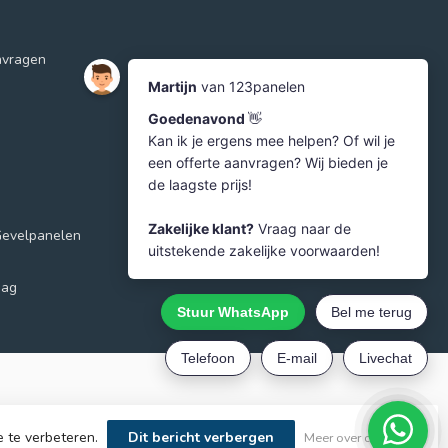
nvragen
Gevelpanelen
aag
e te verbeteren.
Dit bericht verbergen
Meer over cookies »