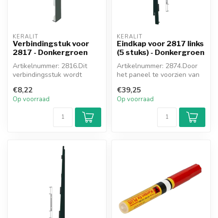
KERALIT
KERALIT
Verbindingstuk voor
Eindkap voor 2817 links
2817 - Donkergroen
(5 stuks) - Donkergroen
Artikelnummer: 2816.Dit
Artikelnummer: 2874.Door
verbindingsstuk wordt
het paneel te voorzien van
toegepast waar u 2
de meegekleurde eindkap,
€8,22
€39,25
gevelpanelen me...
ont...
Op voorraad
Op voorraad