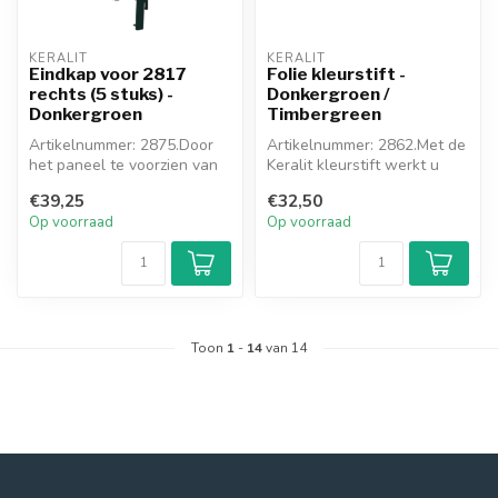
KERALIT
KERALIT
Eindkap voor 2817
Folie kleurstift -
rechts (5 stuks) -
Donkergroen /
Donkergroen
Timbergreen
Artikelnummer: 2875.Door
Artikelnummer: 2862.Met de
het paneel te voorzien van
Keralit kleurstift werkt u
de meegekleurde eindkap,
eenvoudig (kleine)
€39,25
€32,50
ont...
beschad...
Op voorraad
Op voorraad
Toon
1
-
14
van 14