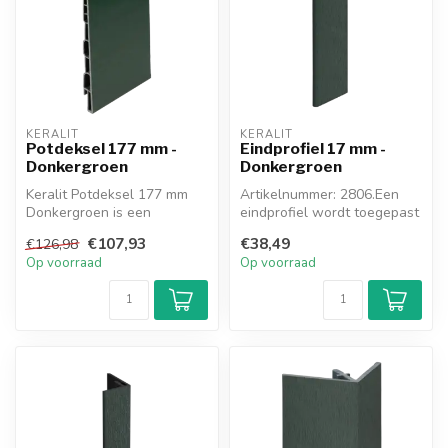
KERALIT
KERALIT
Potdeksel 177 mm -
Eindprofiel 17 mm -
Donkergroen
Donkergroen
Keralit Potdeksel 177 mm
Artikelnummer: 2806.Een
Donkergroen is een
eindprofiel wordt toegepast
kunststof overlappende
waar u stopt (kozijn, muur, ...
€107,93
€38,49
€126,98
gevelpaneel z...
Op voorraad
Op voorraad