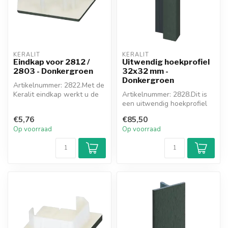
KERALIT
KERALIT
Eindkap voor 2812 /
Uitwendig hoekprofiel
2803 - Donkergroen
32x32 mm -
Donkergroen
Artikelnummer: 2822.Met de
Keralit eindkap werkt u de
Artikelnummer: 2828.Dit is
onder- en bovenkant van h...
een uitwendig hoekprofiel
van het nieuwe Keralit
€5,76
€85,50
hoek...
Op voorraad
Op voorraad