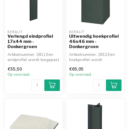
KERALIT
KERALIT
Verlengd eindprofiel
Uitwendig hoekprofiel
17x44 mm -
46x46 mm -
Donkergroen
Donkergroen
Artikelnummer: 2811.Een
Artikelnummer: 2812.Een
eindprofiel wordt toegepast
hoekprofiel wordt
waar u stopt (kozijn, muur, ...
toegepast waar u de hoek
€55,50
€65,05
om gaat. Dit ...
Op voorraad
Op voorraad