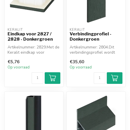
KERALIT
KERALIT
Eindkap voor 2827 /
Verbindingprofiel -
2828 - Donkergroen
Donkergroen
Artikelnummer: 2829.Met de
Artikelnummer: 2804.Dit
Keralit eindkap voor
verbindingsprofiel wordt
hoekprofiel 32x32 werkt u
toegepast waar u meerdere
€5,76
€35,60
de ond...
gevel...
Op voorraad
Op voorraad