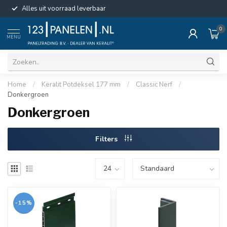
Alles uit voorraad leverbaar
0
MENU
Home
/
Keralit Potdeksel 177 mm
/
Classic Nerf
/
Donkergroen
Donkergroen
Filters
-15%