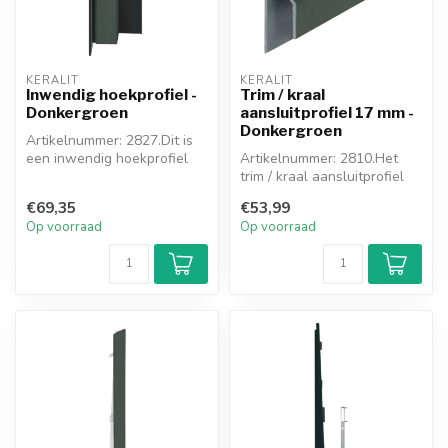
KERALIT
KERALIT
Inwendig hoekprofiel -
Trim / kraal
Donkergroen
aansluitprofiel 17 mm -
Donkergroen
Artikelnummer: 2827.Dit is
een inwendig hoekprofiel
Artikelnummer: 2810.Het
van het nieuwe Keralit
trim / kraal aansluitprofiel
hoeks...
wordt toegepast als er
€69,35
€53,99
geen...
Op voorraad
Op voorraad