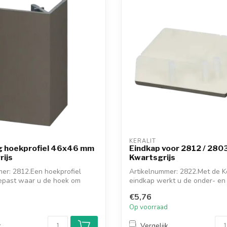
KERALIT
g hoekprofiel 46x46 mm
Eindkap voor 2812 / 2803
rijs
Kwartsgrijs
er: 2812.Een hoekprofiel
Artikelnummer: 2822.Met de Ke
epast waar u de hoek om
eindkap werkt u de onder- en
van h...
€5,76
d
Op voorraad
k
Vergelijk