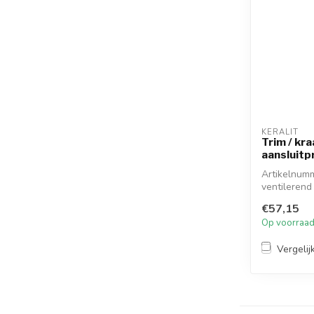
KERALIT
Trim / kra
aansluitp
Artikelnumm
ventilerend
toegepast...
€57,15
Op voorraa
Vergelij