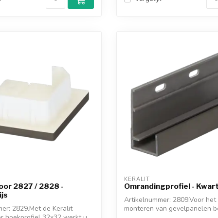
KERALIT
oor 2827 / 2828 -
Omrandingprofiel - Kwart
js
Artikelnummer: 2809.Voor het 
er: 2829.Met de Keralit
monteren van gevelpanelen b
r hoekprofiel 32x32 werkt u
ondera...