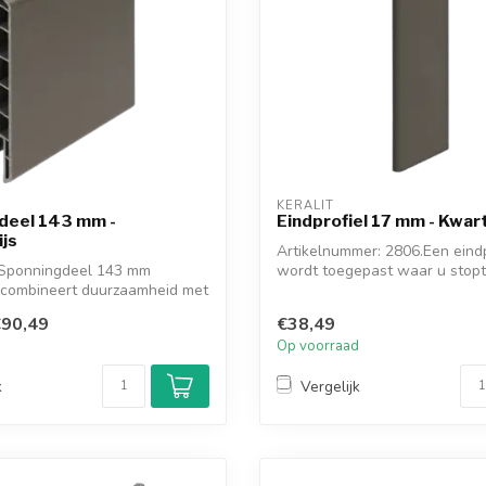
KERALIT
deel 143 mm -
Eindprofiel 17 mm - Kwar
js
Artikelnummer: 2806.Een eindp
t Sponningdeel 143 mm
wordt toegepast waar u stopt 
s combineert duurzaamheid met
muur, ...
90,49
€38,49
d
Op voorraad
k
Vergelijk