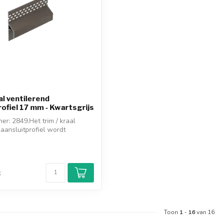
al ventilerend
rofiel 17 mm - Kwartsgrijs
er: 2849.Het trim / kraal
 aansluitprofiel wordt
d
k
Toon
1
-
16
van 16