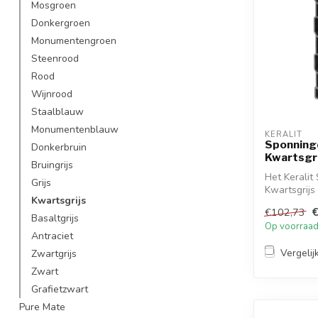
Mosgroen
Donkergroen
Monumentengroen
Steenrood
Rood
Wijnrood
Staalblauw
Monumentenblauw
KERALIT
Sponning
Donkerbruin
Kwartsgri
Bruingrijs
Het Kerali
Grijs
Kwartsgrij
Kwartsgrijs
stijl. D...
€
€102,73
Basaltgrijs
Op voorraa
Antraciet
Vergelij
Zwartgrijs
Zwart
Grafietzwart
Pure Mate