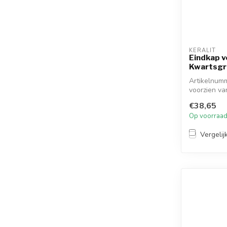
KERALIT
Eindkap vo
Kwartsgri
Artikelnumm
voorzien va
ont...
€38,65
Op voorraa
Vergelij