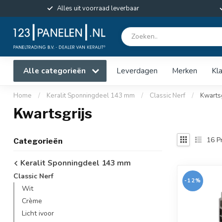
Alles uit voorraad leverbaar
Alle categorieën
Leverdagen
Merken
Kl
Home
/
Keralit Sponningdeel 143 mm
/
Classic Nerf
/
Kwartsg
Kwartsgrijs
16
P
Categorieën
Keralit Sponningdeel 143 mm
Classic Nerf
-12%
Wit
Crème
Licht ivoor