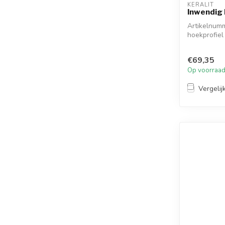
KERALIT
Inwendig 
Artikelnumm
hoekprofiel
hoeks...
€69,35
Op voorraa
Vergelij