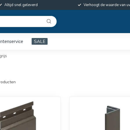
Altijd snel geleverd
Verhoogt de waarde van u
antenservice
SALE
rijs
roducten