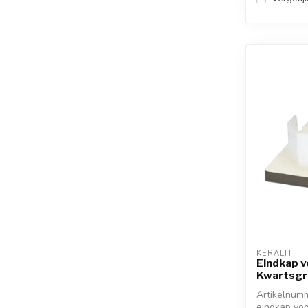
KERALIT
Eindkap v
Kwartsgri
Artikelnumm
eindkap voo