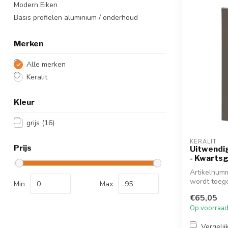
Modern Eiken
Basis profielen aluminium / onderhoud
Merken
Alle merken
Keralit
Kleur
grijs
(16)
KERALIT
Prijs
Uitwendi
- Kwartsg
Artikelnumm
wordt toeg
Min
Max
gaat. Dit ...
€65,05
Op voorraa
Vergelij