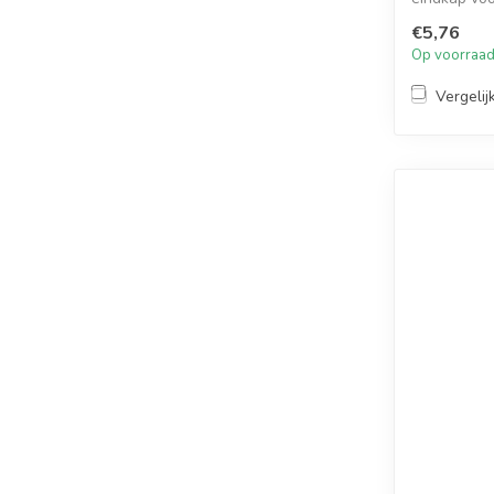
de ond...
€5,76
Op voorraa
Vergelij