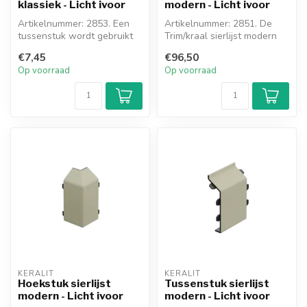
klassiek - Licht ivoor
modern - Licht ivoor
Artikelnummer: 2853. Een
Artikelnummer: 2851. De
tussenstuk wordt gebruikt
Trim/kraal sierlijst modern
om een sierlijst te verlengen
wordt gebruikt om de
€7,45
€96,50
bovenka...
Op voorraad
Op voorraad
KERALIT
KERALIT
Hoekstuk sierlijst
Tussenstuk sierlijst
modern - Licht ivoor
modern - Licht ivoor