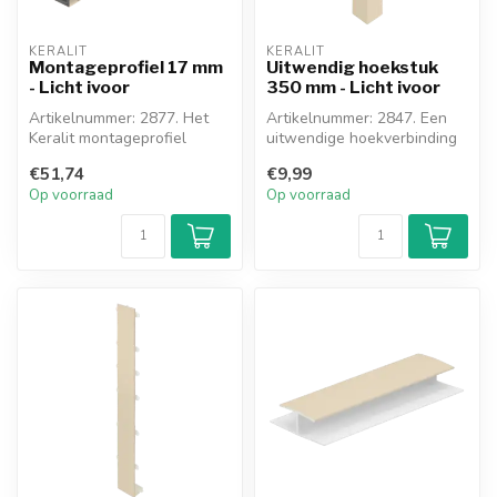
KERALIT
KERALIT
Montageprofiel 17 mm
Uitwendig hoekstuk
- Licht ivoor
350 mm - Licht ivoor
Artikelnummer: 2877. Het
Artikelnummer: 2847. Een
Keralit montageprofiel
uitwendige hoekverbinding
17mm wordt gebruikt als
tussen de Keralit
€51,74
€9,99
het Kera...
dakrandpane...
Op voorraad
Op voorraad