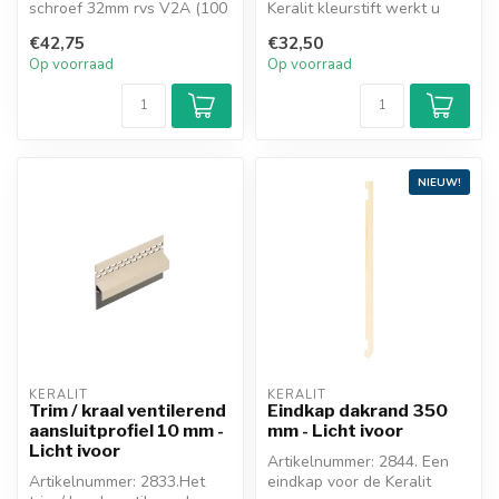
schroef 32mm rvs V2A (100
Keralit kleurstift werkt u
stuks)
eenvoudig (kleine)
€42,75
€32,50
beschad...
Op voorraad
Op voorraad
NIEUW!
KERALIT
KERALIT
Trim / kraal ventilerend
Eindkap dakrand 350
aansluitprofiel 10 mm -
mm - Licht ivoor
Licht ivoor
Artikelnummer: 2844. Een
Artikelnummer: 2833.Het
eindkap voor de Keralit