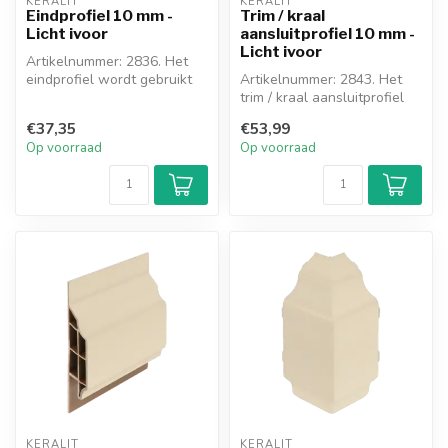
KERALIT
KERALIT
Eindprofiel 10 mm -
Trim / kraal
Licht ivoor
aansluitprofiel 10 mm -
Licht ivoor
Artikelnummer: 2836. Het
eindprofiel wordt gebruikt
Artikelnummer: 2843. Het
voor de afwerking van de
trim / kraal aansluitprofiel
dak...
wordt toegepast als er
€37,35
€53,99
gee...
Op voorraad
Op voorraad
KERALIT
KERALIT