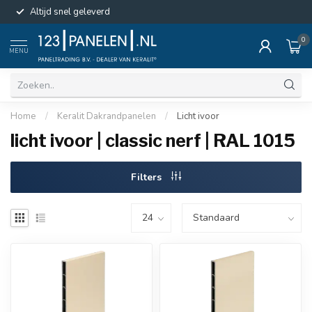
Altijd snel geleverd
0
MENU
Home
/
Keralit Dakrandpanelen
/
Licht ivoor
licht ivoor | classic nerf | RAL 1015
Filters