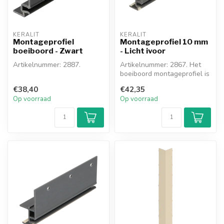
KERALIT
KERALIT
Montageprofiel
Montageprofiel 10 mm
boeiboord - Zwart
- Licht ivoor
Artikelnummer: 2887.
Artikelnummer: 2867. Het
boeiboord montageprofiel is
Het boeiboord
een hulpmiddel voor het
€38,40
€42,35
montageprofiel is een
mon...
Op voorraad
Op voorraad
hulpmiddel voor het ...