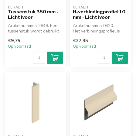
KERALIT
KERALIT
Tussenstuk 350 mm -
H-verbindingprofiel 10
Licht ivoor
mm - Licht ivoor
Artikelnummer: 2848. Een
Artikelnummer: 0420.
tussenstuk wordt gebruikt
Het verbindingsprofiel is
om een dakrandpaneel te
een H-profiel van 260 cm.
€9,75
€27,35
verle...
Het wor...
Op voorraad
Op voorraad