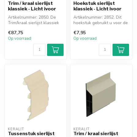
Trim / kraal sierlijst
Hoekstuk sierlijst
klassiek - Licht ivoor
klassiek - Licht ivoor
Artikelnummer: 2850. De
Artikelnummer: 2852. Dit
Trim/kraal sierlijst klassiek
hoekstuk gebruikt u voor de
wordt gebruikt om de
sierlijst als deze een uitw...
€87,75
€7,95
boven...
Op voorraad
Op voorraad
KERALIT
KERALIT
Tussenstuk sierlijst
Trim / kraal sierlijst