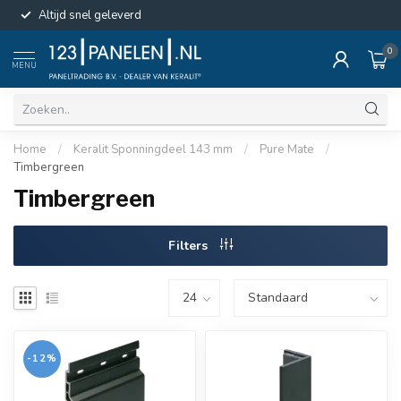
Altijd snel geleverd
0
MENU
Home
/
Keralit Sponningdeel 143 mm
/
Pure Mate
/
Timbergreen
Timbergreen
Filters
-12%