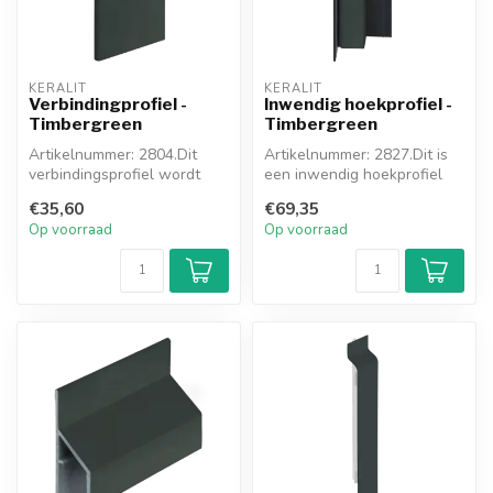
KERALIT
KERALIT
Verbindingprofiel -
Inwendig hoekprofiel -
Timbergreen
Timbergreen
Artikelnummer: 2804.Dit
Artikelnummer: 2827.Dit is
verbindingsprofiel wordt
een inwendig hoekprofiel
toegepast waar u meerdere
van het nieuwe Keralit
€35,60
€69,35
gevel...
hoeks...
Op voorraad
Op voorraad