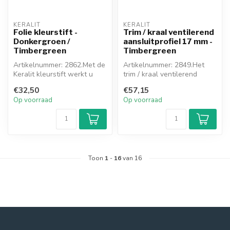
KERALIT
KERALIT
Folie kleurstift -
Trim / kraal ventilerend
Donkergroen /
aansluitprofiel 17 mm -
Timbergreen
Timbergreen
Artikelnummer: 2862.Met de
Artikelnummer: 2849.Het
Keralit kleurstift werkt u
trim / kraal ventilerend
eenvoudig (kleine)
aansluitprofiel wordt
€32,50
€57,15
beschad...
toegepast...
Op voorraad
Op voorraad
Toon
1
-
16
van 16