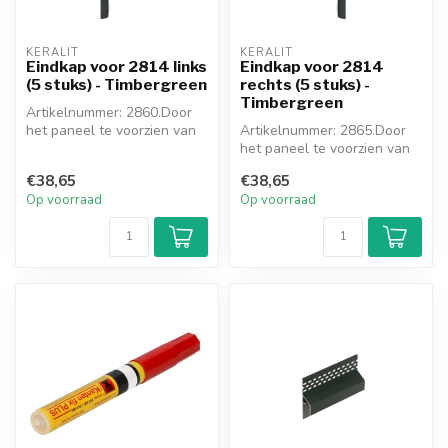
KERALIT
KERALIT
Eindkap voor 2814 links
Eindkap voor 2814
(5 stuks) - Timbergreen
rechts (5 stuks) -
Timbergreen
Artikelnummer: 2860.Door
het paneel te voorzien van
Artikelnummer: 2865.Door
de meegekleurde eindkap,
het paneel te voorzien van
ont...
de meegekleurde eindkap,
€38,65
€38,65
ont...
Op voorraad
Op voorraad