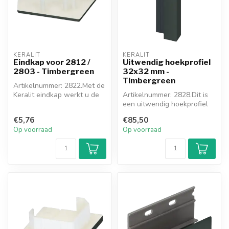
KERALIT
KERALIT
Eindkap voor 2812 /
Uitwendig hoekprofiel
2803 - Timbergreen
32x32 mm -
Timbergreen
Artikelnummer: 2822.Met de
Keralit eindkap werkt u de
Artikelnummer: 2828.Dit is
onder- en bovenkant van h...
een uitwendig hoekprofiel
van het nieuwe Keralit
€5,76
€85,50
hoek...
Op voorraad
Op voorraad