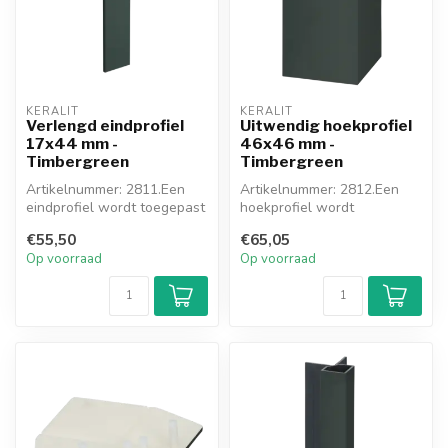
KERALIT
KERALIT
Verlengd eindprofiel
Uitwendig hoekprofiel
17x44 mm -
46x46 mm -
Timbergreen
Timbergreen
Artikelnummer: 2811.Een
Artikelnummer: 2812.Een
eindprofiel wordt toegepast
hoekprofiel wordt
waar u stopt (kozijn, muur, ...
toegepast waar u de hoek
€55,50
€65,05
om gaat. Dit ...
Op voorraad
Op voorraad