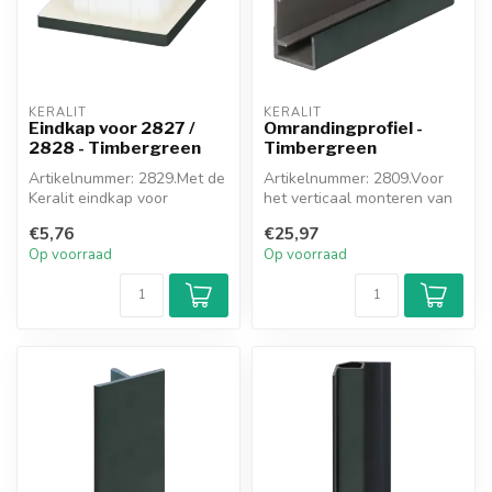
KERALIT
KERALIT
Eindkap voor 2827 /
Omrandingprofiel -
2828 - Timbergreen
Timbergreen
Artikelnummer: 2829.Met de
Artikelnummer: 2809.Voor
Keralit eindkap voor
het verticaal monteren van
hoekprofiel 32x32 werkt u
gevelpanelen begint u
€5,76
€25,97
de ond...
ondera...
Op voorraad
Op voorraad