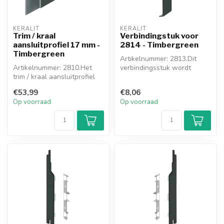
KERALIT
KERALIT
Trim / kraal
Verbindingstuk voor
aansluitprofiel 17 mm -
2814 - Timbergreen
Timbergreen
Artikelnummer: 2813.Dit
Artikelnummer: 2810.Het
verbindingsstuk wordt
trim / kraal aansluitprofiel
toegepast waar u 2
wordt toegepast als er
gevelpanelen me...
€53,99
€8,06
geen...
Op voorraad
Op voorraad