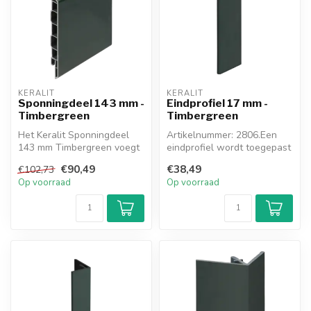
KERALIT
KERALIT
Sponningdeel 143 mm -
Eindprofiel 17 mm -
Timbergreen
Timbergreen
Het Keralit Sponningdeel
Artikelnummer: 2806.Een
143 mm Timbergreen voegt
eindprofiel wordt toegepast
een natuurlijke uitstraling
waar u stopt (kozijn, muur, ...
€90,49
€38,49
€102,73
to...
Op voorraad
Op voorraad