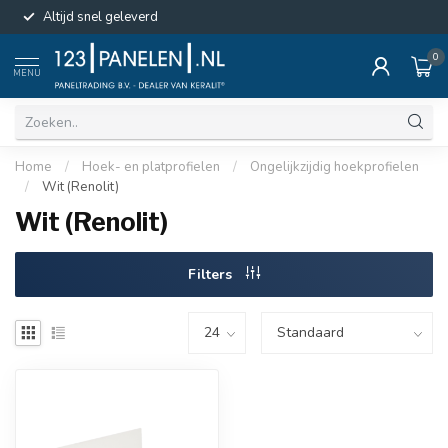
Altijd snel geleverd
0
MENU
Home
/
Hoek- en platprofielen
/
Ongelijkzijdig hoekprofielen
/
Wit (Renolit)
Wit (Renolit)
Filters