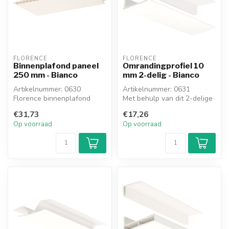
FLORENCE
FLORENCE
Binnenplafond paneel
Omrandingprofiel 10
250 mm - Bianco
mm 2-delig - Bianco
Artikelnummer: 0630
Artikelnummer: 0631
Florence binnenplafond
Met behulp van dit 2-delige
paneel Bianco is een
omrandingsprofiel kunnen
€31,73
€17,26
modern lichtgew...
de Flo...
Op voorraad
Op voorraad