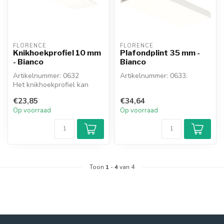
FLORENCE
FLORENCE
Knikhoekprofiel 10 mm
Plafondplint 35 mm -
- Bianco
Bianco
Artikelnummer: 0632
Artikelnummer: 0633.
Het knikhoekprofiel kan
zowel als binnen- en
Dit 2-delige
€23,85
€34,64
buitenhoek gebr...
plafondplintprofiel geeft
Op voorraad
Op voorraad
een elegante afwe...
Toon
1
-
4
van 4