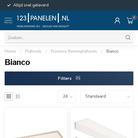
Altijd snel geleverd
0
MENU
Home
/
Plafonds
/
Florence Binnenplafonds
/
Bianco
Bianco
Filters