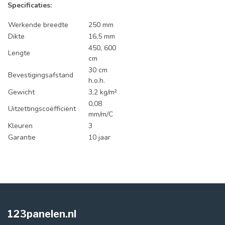
Specificaties:
Werkende breedte
250 mm
Dikte
16,5 mm
450, 600
Lengte
cm
30 cm
Bevestigingsafstand
h.o.h.
Gewicht
3,2 kg/m²
0,08
Uitzettingscoëfficiënt
mm/m/C
Kleuren
3
Garantie
10 jaar
123panelen.nl