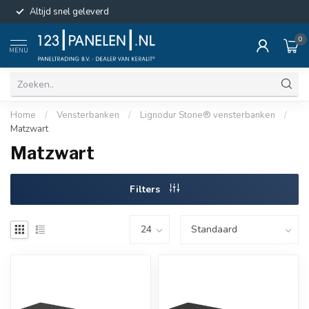
Altijd snel geleverd
0
MENU
Home
/
Vensterbanken
/
Lignodur Stone® vensterbanken
/
Matzwart
Matzwart
Filters