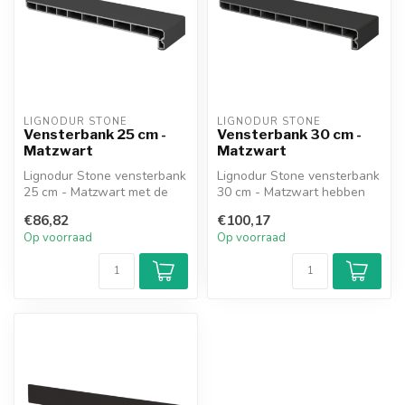
LIGNODUR STONE
LIGNODUR STONE
Vensterbank 25 cm -
Vensterbank 30 cm -
Matzwart
Matzwart
Lignodur Stone vensterbank
Lignodur Stone vensterbank
25 cm - Matzwart met de
30 cm - Matzwart hebben
facet geslepen rand in
een facet geslepen rand en
€86,82
€100,17
combin...
zi...
Op voorraad
Op voorraad