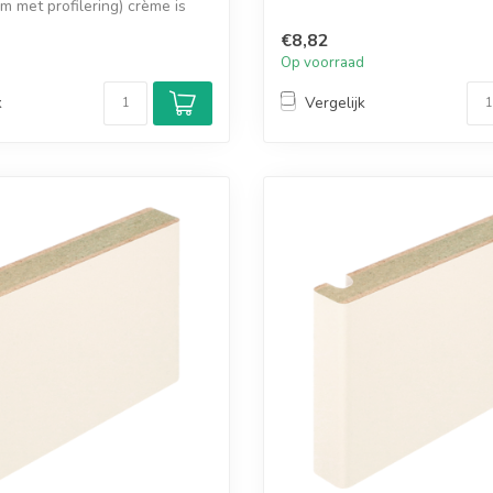
m met profilering) crème is
€8,82
d
Op voorraad
k
Vergelijk