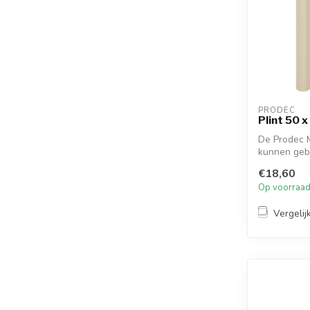
PRODEC
Plint 50 
De Prodec 
kunnen geb
afwerki...
€18,60
Op voorraa
Vergelij