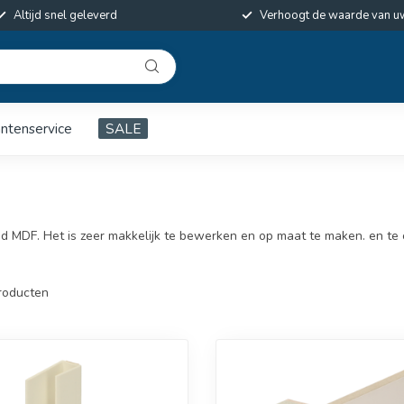
Altijd snel geleverd
Verhoogt de waarde van u
antenservice
SALE
nd MDF. Het is zeer makkelijk te bewerken en op maat te maken. en t
roducten