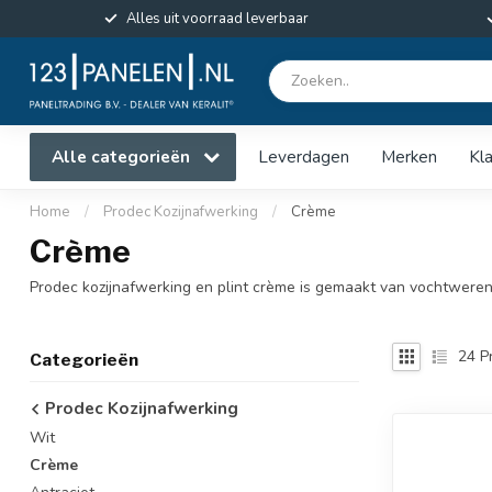
Alles uit voorraad leverbaar
Alle categorieën
Leverdagen
Merken
Kl
Home
/
Prodec Kozijnafwerking
/
Crème
Crème
Prodec kozijnafwerking en plint crème is gemaakt van vochtwere
24
P
Categorieën
Prodec Kozijnafwerking
Wit
Crème