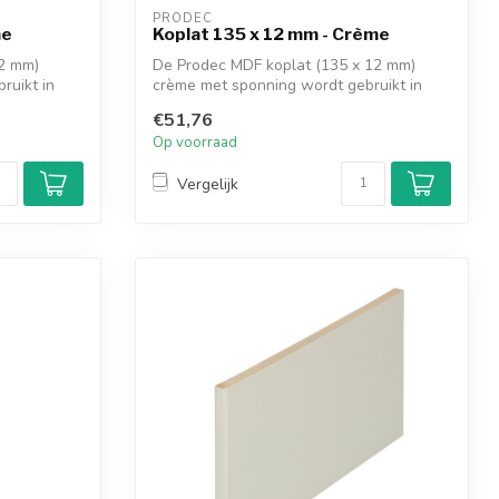
PRODEC
me
Koplat 135 x 12 mm - Crème
12 mm)
De Prodec MDF koplat (135 x 12 mm)
ruikt in
crème met sponning wordt gebruikt in
combinat...
€51,76
Op voorraad
Vergelijk