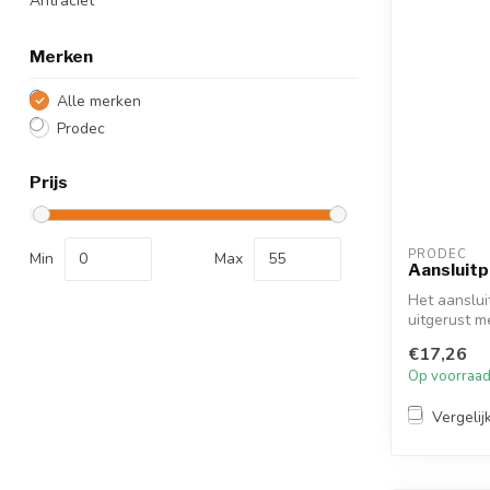
Antraciet
Merken
Alle merken
Prodec
Prijs
PRODEC
Min
Max
Aansluitp
Het aanslui
uitgerust m
die te...
€17,26
Op voorraa
Vergelij