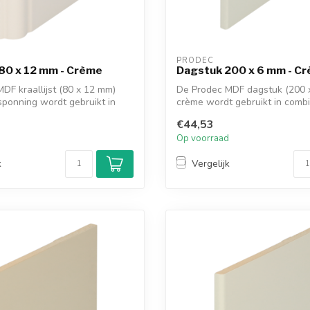
PRODEC
t 80 x 12 mm - Crème
Dagstuk 200 x 6 mm - C
DF kraallijst (80 x 12 mm)
De Prodec MDF dagstuk (200 
ponning wordt gebruikt in
crème wordt gebruikt in comb
de kop...
€44,53
d
Op voorraad
k
Vergelijk