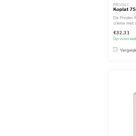
PRODEC
Koplat 75
De Prodec 
crème met s
combinati...
€32,31
Op voorraa
Vergelij