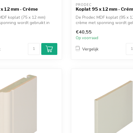
PRODEC
 x 12 mm - Crème
Koplat 95 x 12 mm - Crè
MDF koplat (75 x 12 mm)
De Prodec MDF koplat (95 x 
ponning wordt gebruikt in
crème met sponning wordt geb
combinati...
€40,55
d
Op voorraad
k
Vergelijk