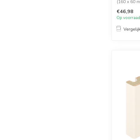
(160 x 60 m
het...
€46,98
Op voorraa
Vergelij