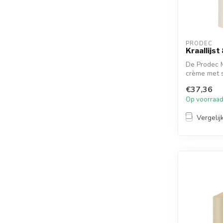
PRODEC
Kraallijs
De Prodec M
crème met s
combi...
€37,36
Op voorraa
Vergelij