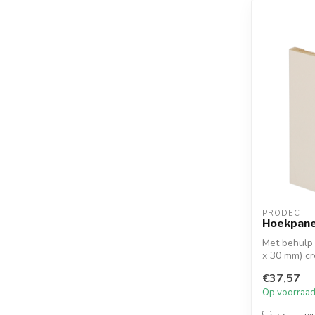
PRODEC
Hoekpane
Met behulp
x 30 mm) cr
dagk...
€37,57
Op voorraa