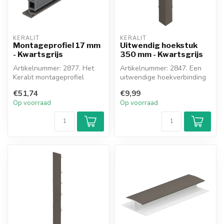
KERALIT
KERALIT
Montageprofiel 17 mm
Uitwendig hoekstuk
- Kwartsgrijs
350 mm - Kwartsgrijs
Artikelnummer: 2877. Het
Artikelnummer: 2847. Een
Keralit montageprofiel
uitwendige hoekverbinding
17mm wordt gebruikt als
tussen de Keralit
€51,74
€9,99
het Kera...
dakrandpane...
Op voorraad
Op voorraad