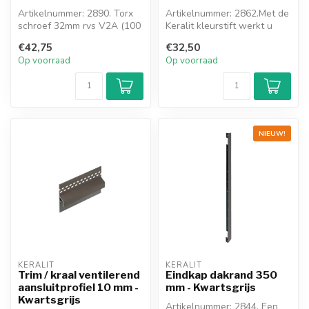
Artikelnummer: 2890. Torx
Artikelnummer: 2862.Met de
schroef 32mm rvs V2A (100
Keralit kleurstift werkt u
stuks)
eenvoudig (kleine)
€42,75
€32,50
beschad...
Op voorraad
Op voorraad
NIEUW!
KERALIT
KERALIT
Trim / kraal ventilerend
Eindkap dakrand 350
aansluitprofiel 10 mm -
mm - Kwartsgrijs
Kwartsgrijs
Artikelnummer: 2844. Een