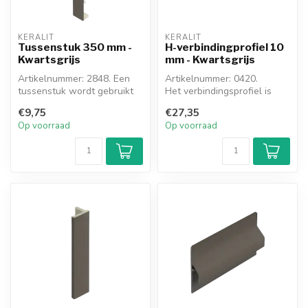
KERALIT
KERALIT
Tussenstuk 350 mm -
H-verbindingprofiel 10
Kwartsgrijs
mm - Kwartsgrijs
Artikelnummer: 2848. Een
Artikelnummer: 0420.
tussenstuk wordt gebruikt
Het verbindingsprofiel is
om een dakrandpaneel te
een H-profiel van 260 cm.
€9,75
€27,35
verle...
Het wor...
Op voorraad
Op voorraad