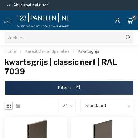
Altijd snel geleverd
0
MENU
Home
/
Keralit Dakrandpanelen
/
Kwartsgrijs
kwartsgrijs | classic nerf | RAL
7039
Filters