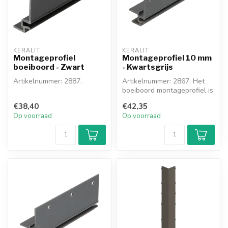
KERALIT
KERALIT
Montageprofiel
Montageprofiel 10 mm
boeiboord - Zwart
- Kwartsgrijs
Artikelnummer: 2887.
Artikelnummer: 2867. Het
boeiboord montageprofiel is
Het boeiboord
een hulpmiddel voor het
€38,40
€42,35
montageprofiel is een
mon...
Op voorraad
Op voorraad
hulpmiddel voor het ...