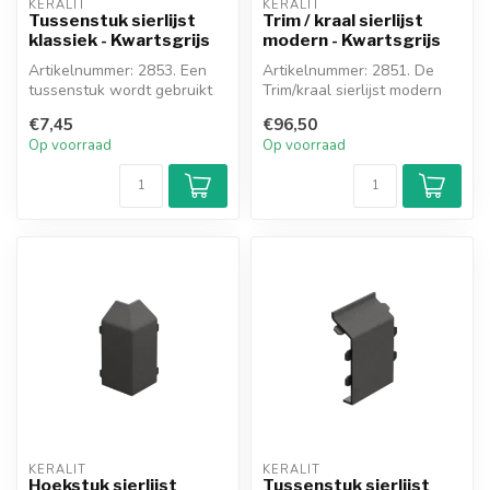
KERALIT
KERALIT
Tussenstuk sierlijst
Trim / kraal sierlijst
klassiek - Kwartsgrijs
modern - Kwartsgrijs
Artikelnummer: 2853. Een
Artikelnummer: 2851. De
tussenstuk wordt gebruikt
Trim/kraal sierlijst modern
om een sierlijst te verlengen
wordt gebruikt om de
€7,45
€96,50
bovenka...
Op voorraad
Op voorraad
KERALIT
KERALIT
Hoekstuk sierlijst
Tussenstuk sierlijst