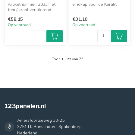
Artikelnummer: 2833.Het
eindkap voor de Keralit
trim / kraal ventilerend
Dakrand. Deze dubbelzijdige
aansluitprofiel wordt
ein...
€58,15
€31,10
toegepast...
Op voorraad
Op voorraad
Toon
1
-
22
van 22
123panelen.nl
Amersfoortseweg 30-25
3751 LK Bunschoten-Spakenburg
Nederland