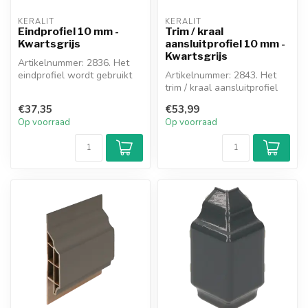
KERALIT
KERALIT
Eindprofiel 10 mm -
Trim / kraal
Kwartsgrijs
aansluitprofiel 10 mm -
Kwartsgrijs
Artikelnummer: 2836. Het
eindprofiel wordt gebruikt
Artikelnummer: 2843. Het
voor de afwerking van de
trim / kraal aansluitprofiel
dak...
wordt toegepast als er
€37,35
€53,99
gee...
Op voorraad
Op voorraad