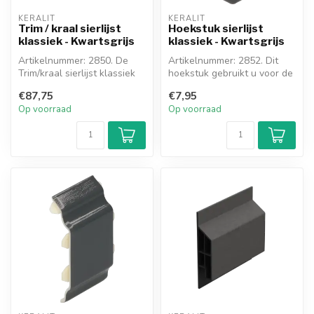
KERALIT
KERALIT
Trim / kraal sierlijst
Hoekstuk sierlijst
klassiek - Kwartsgrijs
klassiek - Kwartsgrijs
Artikelnummer: 2850. De
Artikelnummer: 2852. Dit
Trim/kraal sierlijst klassiek
hoekstuk gebruikt u voor de
wordt gebruikt om de
sierlijst als deze een uitw...
€87,75
€7,95
boven...
Op voorraad
Op voorraad