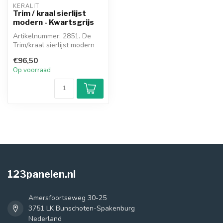
KERALIT
Trim / kraal sierlijst
modern - Kwartsgrijs
Artikelnummer: 2851. De
Trim/kraal sierlijst modern
wordt gebruikt om de
€96,50
bovenka...
Op voorraad
123panelen.nl
Amersfoortseweg 30-25
3751 LK Bunschoten-Spakenburg
Nederland