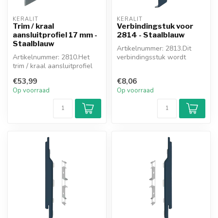
KERALIT
KERALIT
Trim / kraal
Verbindingstuk voor
aansluitprofiel 17 mm -
2814 - Staalblauw
Staalblauw
Artikelnummer: 2813.Dit
Artikelnummer: 2810.Het
verbindingsstuk wordt
trim / kraal aansluitprofiel
toegepast waar u 2
wordt toegepast als er
gevelpanelen me...
€53,99
€8,06
geen...
Op voorraad
Op voorraad