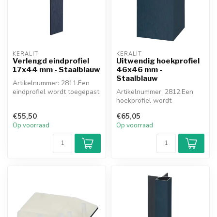
KERALIT
KERALIT
Verlengd eindprofiel
Uitwendig hoekprofiel
17x44 mm - Staalblauw
46x46 mm -
Staalblauw
Artikelnummer: 2811.Een
eindprofiel wordt toegepast
Artikelnummer: 2812.Een
waar u stopt (kozijn, muur, ...
hoekprofiel wordt
toegepast waar u de hoek
€55,50
€65,05
om gaat. Dit ...
Op voorraad
Op voorraad