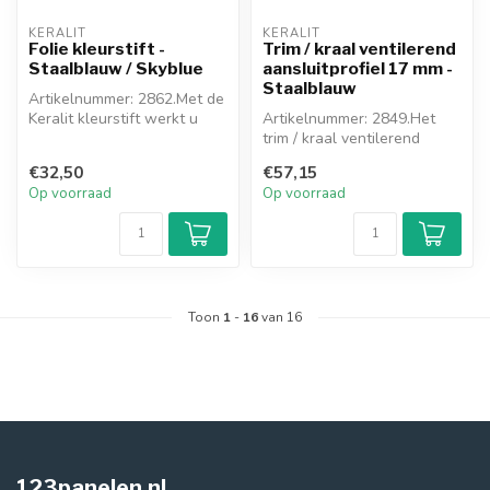
KERALIT
KERALIT
Folie kleurstift -
Trim / kraal ventilerend
Staalblauw / Skyblue
aansluitprofiel 17 mm -
Staalblauw
Artikelnummer: 2862.Met de
Keralit kleurstift werkt u
Artikelnummer: 2849.Het
eenvoudig (kleine)
trim / kraal ventilerend
beschad...
aansluitprofiel wordt
€32,50
€57,15
toegepast...
Op voorraad
Op voorraad
Toon
1
-
16
van 16
123panelen.nl