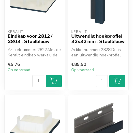
KERALIT
KERALIT
Eindkap voor 2812 /
Uitwendig hoekprofiel
2803 - Staalblauw
32x32 mm - Staalblauw
Artikelnummer: 2822.Met de
Artikelnummer: 2828.Dit is
Keralit eindkap werkt u de
een uitwendig hoekprofiel
onder- en bovenkant van h...
van het nieuwe Keralit
€5,76
€85,50
hoek...
Op voorraad
Op voorraad