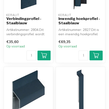
KERALIT
KERALIT
Verbindingprofiel -
Inwendig hoekprofiel -
Staalblauw
Staalblauw
Artikelnummer: 2804.Dit
Artikelnummer: 2827.Dit is
verbindingsprofiel wordt
een inwendig hoekprofiel
toegepast waar u meerdere
van het nieuwe Keralit
€35,60
€69,35
gevel...
hoeks...
Op voorraad
Op voorraad