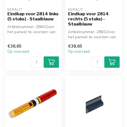
KERALIT
KERALIT
Eindkap voor 2814 links
Eindkap voor 2814
(5 stuks) - Staalblauw
rechts (5 stuks) -
Staalblauw
Artikelnummer: 2860.Door
het paneel te voorzien van
Artikelnummer: 2865.Door
de meegekleurde eindkap,
het paneel te voorzien van
ont...
de meegekleurde eindkap,
€38,65
€38,65
ont...
Op voorraad
Op voorraad