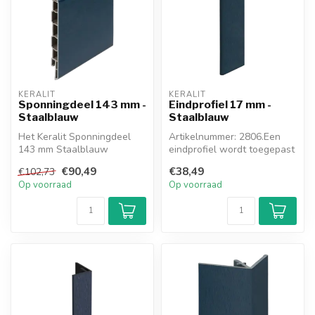
KERALIT
KERALIT
Sponningdeel 143 mm -
Eindprofiel 17 mm -
Staalblauw
Staalblauw
Het Keralit Sponningdeel
Artikelnummer: 2806.Een
143 mm Staalblauw
eindprofiel wordt toegepast
combineert een moderne
waar u stopt (kozijn, muur, ...
€90,49
€38,49
€102,73
uitstraling me...
Op voorraad
Op voorraad