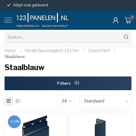
Altijd snel geleverd
0
MENU
Home
/
Keralit Sponningdeel 143 mm
/
Classic Nerf
/
Staalblauw
Staalblauw
Filters
-12%