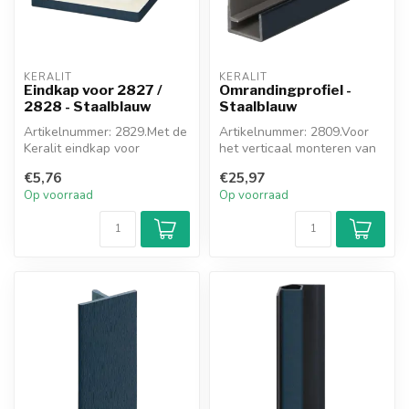
KERALIT
KERALIT
Eindkap voor 2827 /
Omrandingprofiel -
2828 - Staalblauw
Staalblauw
Artikelnummer: 2829.Met de
Artikelnummer: 2809.Voor
Keralit eindkap voor
het verticaal monteren van
hoekprofiel 32x32 werkt u
gevelpanelen begint u
€5,76
€25,97
de ond...
ondera...
Op voorraad
Op voorraad