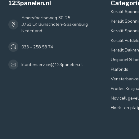
123panelen.nl
Categori
Keralit Sponn
Amersfoortseweg 30-25
Keralit Sponn
3751 LK Bunschoten-Spakenburg
Nederland
Keralit Sponn
Keralit Potde
033 - 258 58 74
Keralit Dakra
Unipanel® b
klantenservice@123panelen.nl
Plafonds
Vensterbanke
Prodec Kozijn
Novicell geve
Hoek- en plat