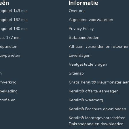
eën
Informatie
ingdeel 143 mm
Over ons
ingdeel 167 mm
Algemene voorwaarden
ingdeel 190 mm
Privacy Policy
ksel 177 mm
Betaalmethoden
ndpanelen
Afhalen, verzenden en retourne
ouwpanelen
Leverdagen
Veelgestelde vragen
n
Sitemap
afwerking
Gratis Keralit® kleurmonster aa
lbekleding
Keralit® offerte aanvragen
profielen
Keralit® waarborg
Keralit® Brochure downloaden
Keralit® Montagevoorschriften
Dakrandpanelen downloaden