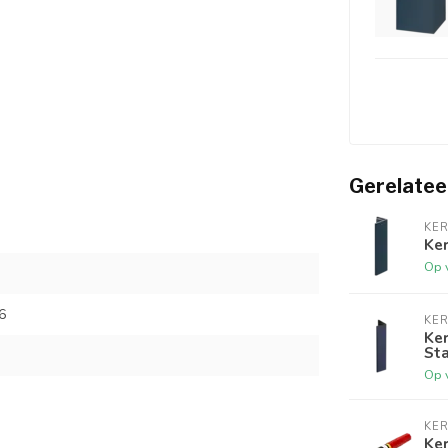
Gerelatee
KER
Ker
Op 
6
KER
Ker
St
Op 
KER
Ker