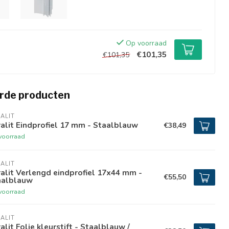
Op voorraad
€101,35
€101,35
rde producten
ALIT
alit Eindprofiel 17 mm - Staalblauw
€38,49
voorraad
ALIT
alit Verlengd eindprofiel 17x44 mm -
€55,50
aalblauw
voorraad
ALIT
alit Folie kleurstift - Staalblauw /