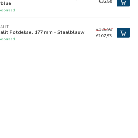
€32,50
yblue
voorraad
ALIT
€126,98
ralit Potdeksel 177 mm - Staalblauw
€107,93
voorraad