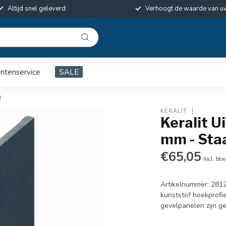
Altijd snel geleverd
Verhoogt de waarde van u
antenservice
SALE
)
KERALIT
Keralit U
mm - Staa
€65,05
Incl. btw
Artikelnummer: 2812
kunststof hoekprofie
gevelpanelen zijn 