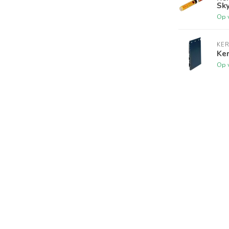
Sk
Op 
KER
Ke
Op 