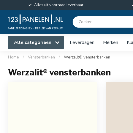
Alles uit voorraad leverbaar
Alle categorieën
Leverdagen
Merken
Kl
Home
/
Vensterbanken
/
Werzalit® vensterbanken
Werzalit® vensterbanken