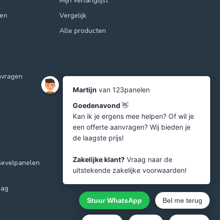
Mijn verlanglijst
ren
Vergelijk
Alle producten
nvragen
Gevelpanelen
aag