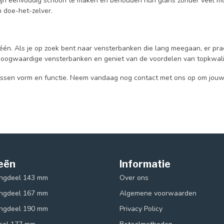
jn eenvoudig schoon te maken en behouden hun glans zonder veel moeit
 doe-het-zelver.
één. Als je op zoek bent naar vensterbanken die lang meegaan, er prac
hoogwaardige vensterbanken en geniet van de voordelen van topkwalit
ussen vorm en functie. Neem vandaag nog contact met ons op om jouw p
eën
Informatie
ingdeel 143 mm
Over ons
ingdeel 167 mm
Algemene voorwaarden
ingdeel 190 mm
Privacy Policy