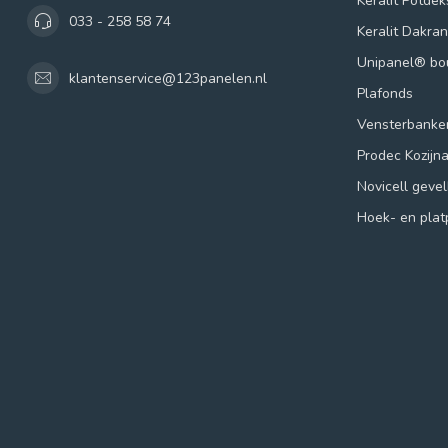
Keralit Potde
033 - 258 58 74
Keralit Dakra
Unipanel® b
klantenservice@123panelen.nl
Plafonds
Vensterbanke
Prodec Kozijn
Novicell geve
Hoek- en plat