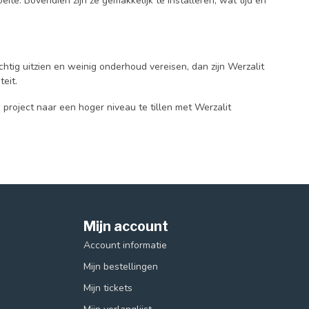
e. Bovendien zijn ze gemakkelijk te installeren, wat tijd en
htig uitzien en weinig onderhoud vereisen, dan zijn Werzalit
eit.
roject naar een hoger niveau te tillen met Werzalit
Mijn account
Account informatie
Mijn bestellingen
Mijn tickets