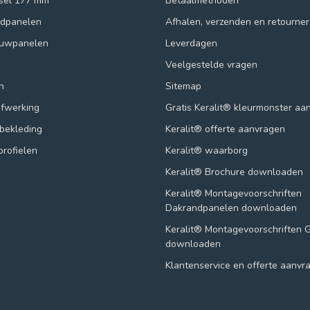
ksel 177 mm
Betaalmethoden
ndpanelen
Afhalen, verzenden en retourne
ouwpanelen
Leverdagen
Veelgestelde vragen
n
Sitemap
afwerking
Gratis Keralit® kleurmonster aa
lbekleding
Keralit® offerte aanvragen
profielen
Keralit® waarborg
Keralit® Brochure downloaden
Keralit® Montagevoorschriften
Dakrandpanelen downloaden
Keralit® Montagevoorschriften 
downloaden
Klantenservice en offerte aanvr