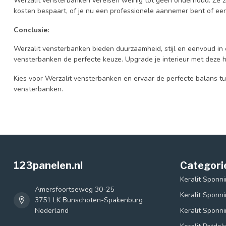
Werzalit vensterbanken vereisen weinig tot geen onderhoud. Ze zi
kosten bespaart, of je nu een professionele aannemer bent of een
Conclusie:
Werzalit vensterbanken bieden duurzaamheid, stijl en eenvoud in 
vensterbanken de perfecte keuze. Upgrade je interieur met deze 
Kies voor Werzalit vensterbanken en ervaar de perfecte balans t
vensterbanken.
123panelen.nl
Categori
Keralit Sponn
Amersfoortseweg 30-25
Keralit Sponn
3751 LK Bunschoten-Spakenburg
Nederland
Keralit Sponn