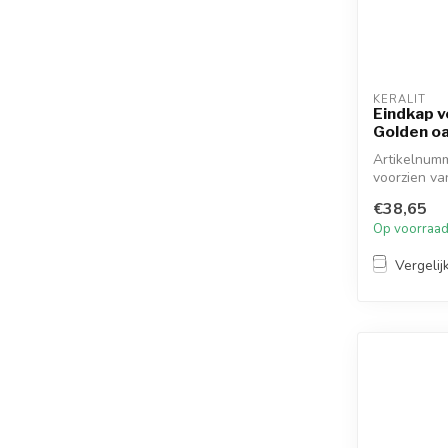
KERALIT
Eindkap vo
Golden o
Artikelnumm
voorzien va
ont...
€38,65
Op voorraa
Vergelij