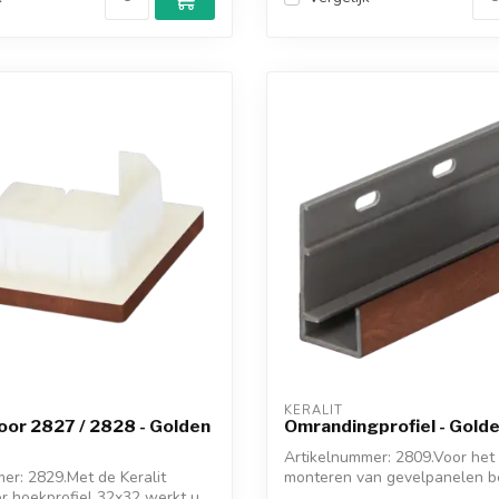
KERALIT
oor 2827 / 2828 - Golden
Omrandingprofiel - Gold
Artikelnummer: 2809.Voor het 
er: 2829.Met de Keralit
monteren van gevelpanelen b
r hoekprofiel 32x32 werkt u
ondera...