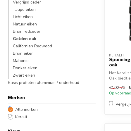
Vergrijsd ceder
Taupe eiken
Licht eiken
Natuur eiken
Bruin redceder
Golden oak
Californian Redwood
Bruin eiken
KERALIT
Sponning
Mahonie
oak
Donker eiken
Het Kerali
Zwart eiken
Oak biedt e
Basis profielen aluminium / onderhoud
duur...
€
€102,73
Op voorraa
Merken
Vergelij
Alle merken
Keralit