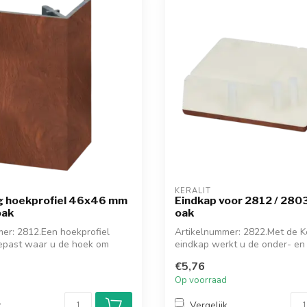
KERALIT
g hoekprofiel 46x46 mm
Eindkap voor 2812 / 2803
oak
oak
er: 2812.Een hoekprofiel
Artikelnummer: 2822.Met de Ke
epast waar u de hoek om
eindkap werkt u de onder- en
van h...
€5,76
d
Op voorraad
k
Vergelijk