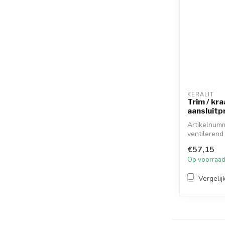
KERALIT
Trim / kra
aansluitp
Artikelnumm
ventilerend
toegepast...
€57,15
Op voorraa
Vergelij