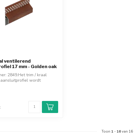
al ventilerend
rofiel 17 mm - Golden oak
er: 2849.Het trim / kraal
 aansluitprofiel wordt
d
k
Toon
1
-
16
van 16