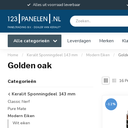
Alles uit voorraad leverbaar
Alle categorieën
Leverdagen
Merken
Kl
Home
/
Keralit Sponningdeel 143 mm
/
Modern Eiken
/
Gold
Golden oak
16
P
Categorieën
Keralit Sponningdeel 143 mm
Classic Nerf
-12%
Pure Mate
Modern Eiken
Wit eiken