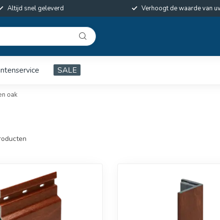
Altijd snel geleverd
Verhoogt de waarde van u
antenservice
SALE
en oak
roducten