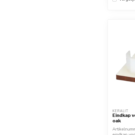
KERALIT
Eindkap v
oak
Artikelnumm
eindkap voo