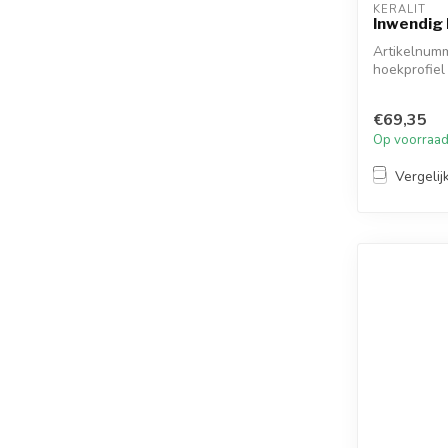
KERALIT
Inwendig 
Artikelnumm
hoekprofiel
hoeks...
€69,35
Op voorraa
Vergelij