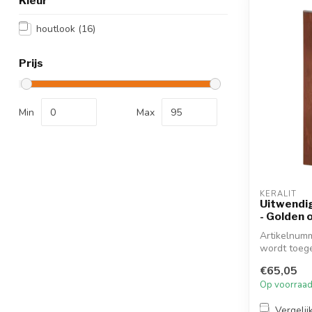
Kleur
houtlook
(16)
Prijs
Min
Max
KERALIT
Uitwendi
- Golden 
Artikelnumm
wordt toeg
gaat. Dit ...
€65,05
Op voorraa
Vergelij