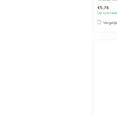
de ond...
€5,76
Op voorraa
Vergelij