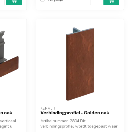
KERALIT
en oak
Verbindingprofiel - Golden oak
verticaal
Artikelnummer: 2804.Dit
egint u
verbindingsprofiel wordt toegepast waar
u meerdere gevel...