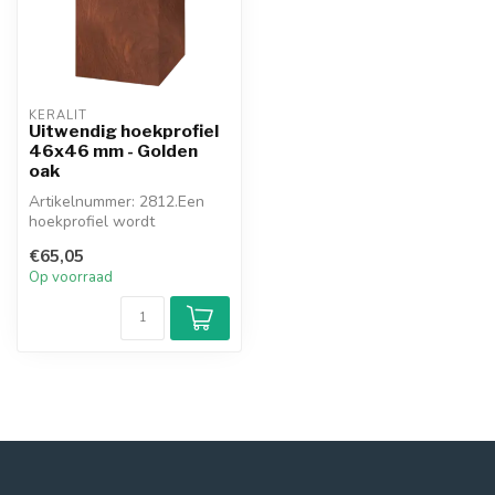
KERALIT
Uitwendig hoekprofiel
46x46 mm - Golden
oak
Artikelnummer: 2812.Een
hoekprofiel wordt
toegepast waar u de hoek
€65,05
om gaat. Dit ...
Op voorraad