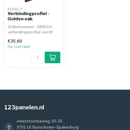
KERALIT
Verbindingprofiel -
Golden oak
Artikelnummer: 2804.Dit
verbindingsprofiel wordt
toegepast waar u meerdere
€35,60
gevel...
Op voorraad
123panelen.nl
Amersfoortseweg 30-25
3751 LK Bunschoten-Spakenburg