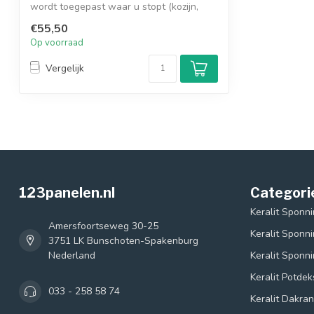
wordt toegepast waar u stopt (kozijn,
muur, ...
€55,50
Op voorraad
Vergelijk
123panelen.nl
Categori
Keralit Sponn
Amersfoortseweg 30-25
Keralit Sponn
3751 LK Bunschoten-Spakenburg
Nederland
Keralit Sponn
Keralit Potde
033 - 258 58 74
Keralit Dakra