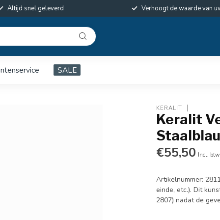
Altijd snel geleverd
Verhoogt de waarde van u
antenservice
SALE
KERALIT
Keralit V
Staalblau
€55,50
Incl. btw
Artikelnummer: 2811
einde, etc.). Dit kun
2807) nadat de geve