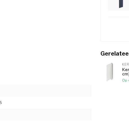
Gerelatee
KER
Ker
cm
Op 
5