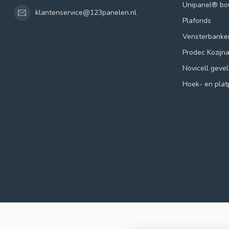
Unipanel® b
klantenservice@123panelen.nl
Plafonds
Vensterbanke
Prodec Kozijn
Novicell geve
Hoek- en plat