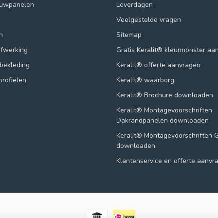
ouwpanelen
Leverdagen
Veelgestelde vragen
n
Sitemap
afwerking
Gratis Keralit® kleurmonster aa
lbekleding
Keralit® offerte aanvragen
profielen
Keralit® waarborg
Keralit® Brochure downloaden
Keralit® Montagevoorschriften
Dakrandpanelen downloaden
Keralit® Montagevoorschriften 
downloaden
Klantenservice en offerte aanvr