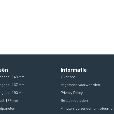
eën
Informatie
ingdeel 143 mm
Over ons
ingdeel 167 mm
Algemene voorwaarden
ingdeel 190 mm
Privacy Policy
ksel 177 mm
Betaalmethoden
ndpanelen
Afhalen, verzenden en retourne