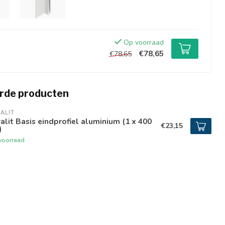
Op voorraad
€78,65
€78,65
rde producten
ALIT
alit Basis eindprofiel aluminium (1 x 400
€23,15
)
voorraad