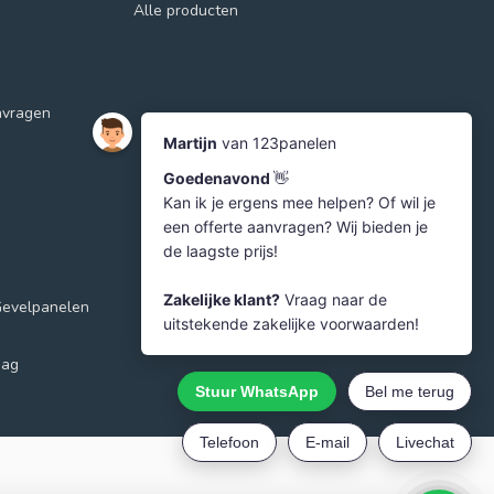
Alle producten
nvragen
Gevelpanelen
aag