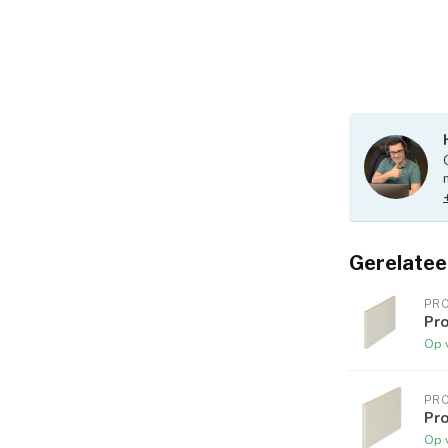
Gerelatee
PR
Pr
Op 
PR
Pro
Op 