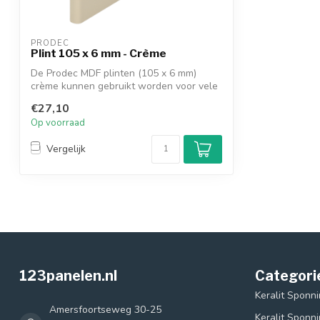
PRODEC
Plint 105 x 6 mm - Crème
De Prodec MDF plinten (105 x 6 mm)
crème kunnen gebruikt worden voor vele
afwerk...
€27,10
Op voorraad
Vergelijk
123panelen.nl
Categori
Keralit Sponn
Amersfoortseweg 30-25
Keralit Sponn