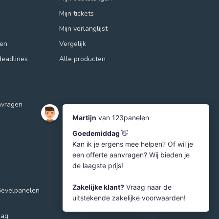
Mijn tickets
Mijn verlanglijst
ren
Vergelijk
deadlines
Alle producten
nvragen
Gevelpanelen
aag