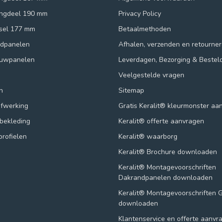
ingdeel 190 mm
Privacy Policy
ksel 177 mm
Betaalmethoden
ndpanelen
Afhalen, verzenden en retourne
ouwpanelen
Leverdagen, Bezorging & Bestel
Veelgestelde vragen
n
Sitemap
afwerking
Gratis Keralit® kleurmonster aa
lbekleding
Keralit® offerte aanvragen
profielen
Keralit® waarborg
Keralit® Brochure downloaden
Keralit® Montagevoorschriften
Dakrandpanelen downloaden
Keralit® Montagevoorschriften 
downloaden
Klantenservice en offerte aanvr