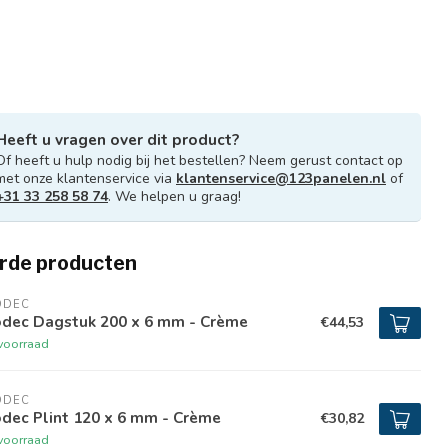
Heeft u vragen over dit product?
Of heeft u hulp nodig bij het bestellen? Neem gerust contact op
met onze klantenservice via
klantenservice@123panelen.nl
of
+31 33 258 58 74
. We helpen u graag!
rde producten
ODEC
odec Dagstuk 200 x 6 mm - Crème
€44,53
voorraad
ODEC
dec Plint 120 x 6 mm - Crème
€30,82
voorraad