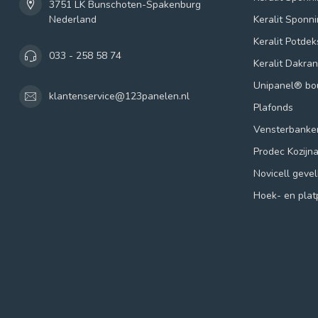
3751 LK Bunschoten-Spakenburg
Nederland
Keralit Sponn
Keralit Potde
033 - 258 58 74
Keralit Dakra
Unipanel® b
klantenservice@123panelen.nl
Plafonds
Vensterbanke
Prodec Kozijn
Novicell geve
Hoek- en plat