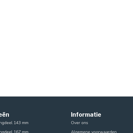
eën
Informatie
ingdeel 143 mm
Over ons
ingdeel 167 mm
Algemene voorwaarden