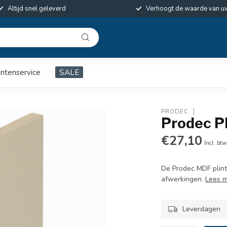
Altijd snel geleverd
Verhoogt de waarde van u
antenservice
SALE
PRODEC
Prodec Pl
€27,10
Incl. btw
De Prodec MDF plint
afwerkingen.
Lees 
Leverdagen