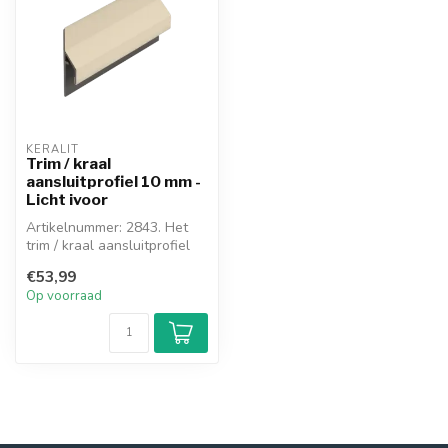
KERALIT
Trim / kraal
aansluitprofiel 10 mm -
Licht ivoor
Artikelnummer: 2843. Het
trim / kraal aansluitprofiel
wordt toegepast als er
€53,99
gee...
Op voorraad