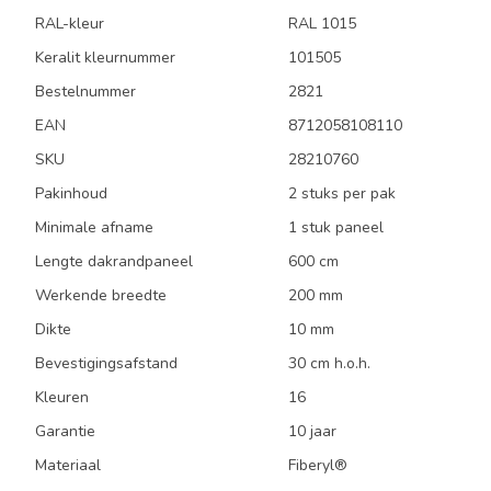
RAL-kleur
RAL 1015
Keralit kleurnummer
101505
Bestelnummer
2821
EAN
8712058108110
SKU
28210760
Pakinhoud
2 stuks per pak
Minimale afname
1 stuk paneel
Lengte dakrandpaneel
600 cm
Werkende breedte
200 mm
Dikte
10 mm
Bevestigingsafstand
30 cm h.o.h.
Kleuren
16
Garantie
10 jaar
Materiaal
Fiberyl®