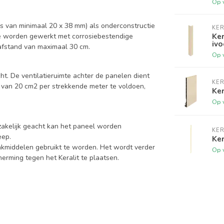
Op 
 van minimaal 20 x 38 mm) als onderconstructie
KER
Ker
te worden gewerkt met corrosiebestendige
ivo
afstand van maximaal 30 cm.
Op 
t. De ventilatieruimte achter de panelen dient
KER
e van 20 cm2 per strekkende meter te voldoen,
Ker
Op 
zakelijk geacht kan het paneel worden
KER
eep.
Ker
kmiddelen gebruikt te worden. Het wordt verder
Op 
rming tegen het Keralit te plaatsen.