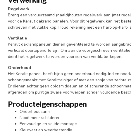
Verwerking
Regelwerk
Breng een verduurzaamd (naald)houten regelwerk aan (met regels
voor de Keralit dakrand panelen. Voor dit regelwerk kan het bes
schroeven met vlakke kop. Houd rekening met een hart-op-hart- 
Ventilatie
Keralit dakrandpanelen dienen geventileerd te worden aangebrach
verticaal doorlopend te zijn. Om aan de voorgeschreven ventilati
dient het regelwerk te worden voorzien van ventilatie-kepen.
Onderhoud
Het Keralit paneel heeft bijna geen onderhoud nodig. Indien nood
schoongemaakt met Keralitreiniger of met een sopje van zachte z
Er dienen echter geen oplosmiddelen en of schurende schoonmaa
afgeraden om puntige zware voorwerpen zonder voldoende besche
Producteigenschappen
Onderhoudsarm
Nooit meer schilderen
Eenvoudige en solide montage
Kleurvast en weerbestendig