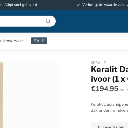
Altijd snel geleverd
Verhoogt de waarde van u
antenservice
SALE
KERALIT
Keralit 
ivoor (1 
€194,95
Incl. 
Keralit Dakrandpane
dakranden, windvere
Leverdagen