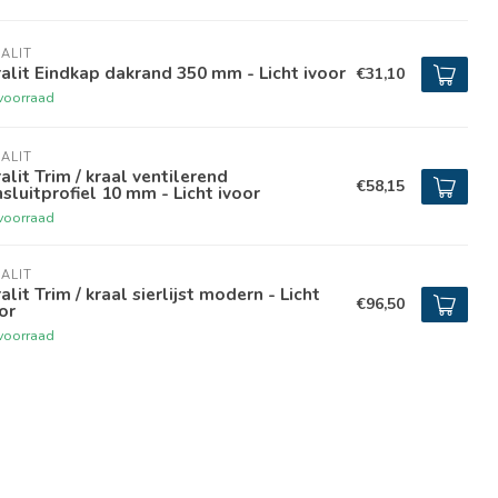
ALIT
alit Eindkap dakrand 350 mm - Licht ivoor
€31,10
voorraad
ALIT
alit Trim / kraal ventilerend
€58,15
sluitprofiel 10 mm - Licht ivoor
voorraad
ALIT
alit Trim / kraal sierlijst modern - Licht
€96,50
or
voorraad