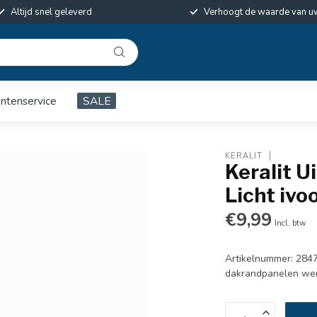
Altijd snel geleverd
Verhoogt de waarde van u
antenservice
SALE
KERALIT
Keralit 
Licht ivoo
€9,99
Incl. btw
Artikelnummer: 2847
dakrandpanelen werk