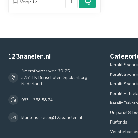
Vergelijk
123panelen.nl
Categori
Keralit Sponn
Amersfoortseweg 30-25
Keralit Sponn
3751 LK Bunschoten-Spakenburg
Nederland
Keralit Sponn
Keralit Potde
033 - 258 58 74
Keralit Dakra
Unipanel® b
klantenservice@123panelen.nl
Plafonds
Vensterbanke