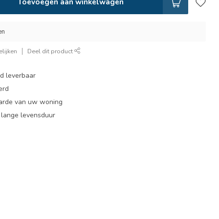
Toevoegen aan winkelwagen
en
lijken
Deel dit product
ad leverbaar
erd
arde van uw woning
, lange levensduur