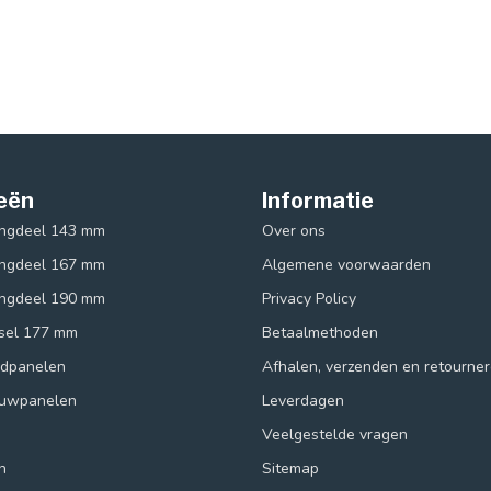
eën
Informatie
ingdeel 143 mm
Over ons
ingdeel 167 mm
Algemene voorwaarden
ingdeel 190 mm
Privacy Policy
ksel 177 mm
Betaalmethoden
ndpanelen
Afhalen, verzenden en retourne
ouwpanelen
Leverdagen
Veelgestelde vragen
n
Sitemap