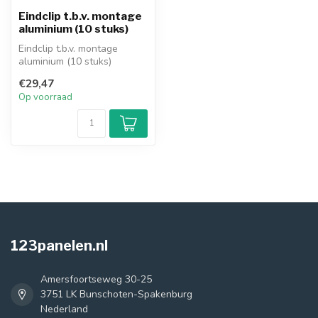
Eindclip t.b.v. montage
aluminium (10 stuks)
Eindclip t.b.v. montage
aluminium (10 stuks)
€29,47
Op voorraad
123panelen.nl
Amersfoortseweg 30-25
3751 LK Bunschoten-Spakenburg
Nederland