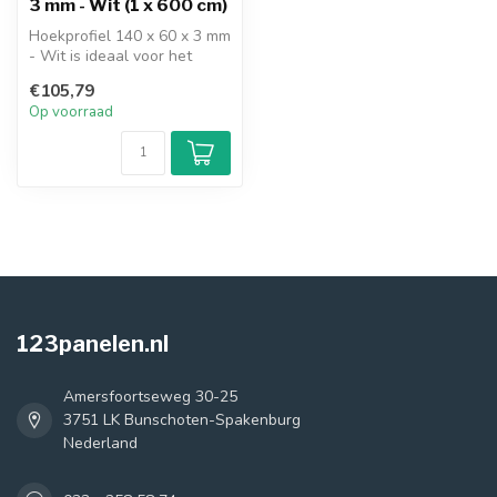
3 mm - Wit (1 x 600 cm)
Hoekprofiel 140 x 60 x 3 mm
- Wit is ideaal voor het
afwerken van veel
€105,79
verschill...
Op voorraad
123panelen.nl
Amersfoortseweg 30-25
3751 LK Bunschoten-Spakenburg
Nederland