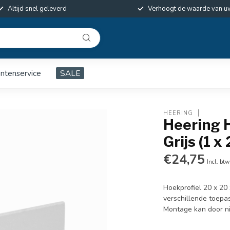
Altijd snel geleverd
Verhoogt de waarde van u
antenservice
SALE
HEERING
Heering H
Grijs (1 
€24,75
Incl. btw
Hoekprofiel 20 x 20 
verschillende toepa
Montage kan door ni