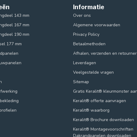
eën
Informatie
ingdeel 143 mm
Over ons
ingdeel 167 mm
Algemene voorwaarden
ingdeel 190 mm
Privacy Policy
ksel 177 mm
Betaalmethoden
ndpanelen
Afhalen, verzenden en retourne
ouwpanelen
Leverdagen
Veelgestelde vragen
n
Sitemap
afwerking
Gratis Keralit® kleurmonster aa
lbekleding
Keralit® offerte aanvragen
profielen
Keralit® waarborg
Keralit® Brochure downloaden
Keralit® Montagevoorschriften
Dakrandpanelen downloaden