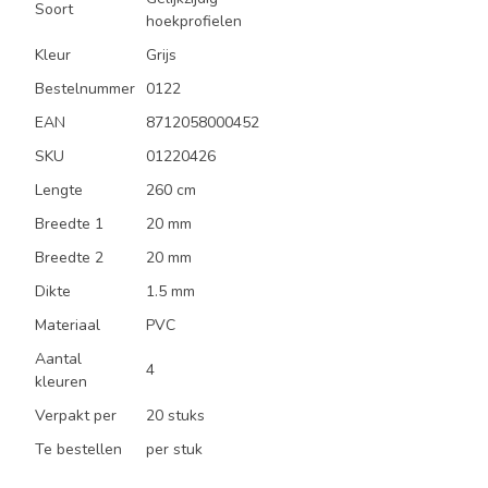
Soort
hoekprofielen
Kleur
Grijs
Bestelnummer
0122
EAN
8712058000452
SKU
01220426
Lengte
260 cm
Breedte 1
20 mm
Breedte 2
20 mm
Dikte
1.5 mm
Materiaal
PVC
Aantal
4
kleuren
Verpakt per
20 stuks
Te bestellen
per stuk