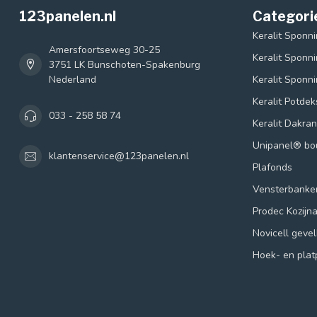
123panelen.nl
Categori
Keralit Sponn
Amersfoortseweg 30-25
Keralit Sponn
3751 LK Bunschoten-Spakenburg
Nederland
Keralit Sponn
Keralit Potde
033 - 258 58 74
Keralit Dakra
Unipanel® b
klantenservice@123panelen.nl
Plafonds
Vensterbanke
Prodec Kozijn
Novicell geve
Hoek- en plat