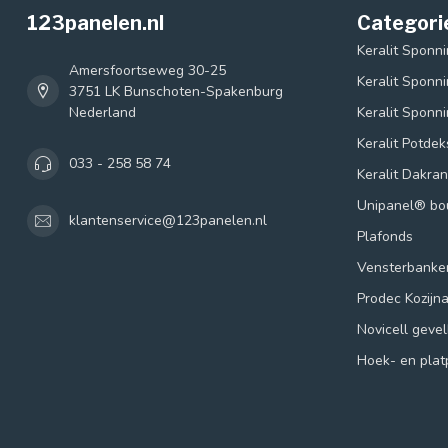
123panelen.nl
Categori
Keralit Sponn
Amersfoortseweg 30-25
Keralit Sponn
3751 LK Bunschoten-Spakenburg
Nederland
Keralit Sponn
Keralit Potde
033 - 258 58 74
Keralit Dakra
Unipanel® b
klantenservice@123panelen.nl
Plafonds
Vensterbanke
Prodec Kozijn
Novicell geve
Hoek- en plat