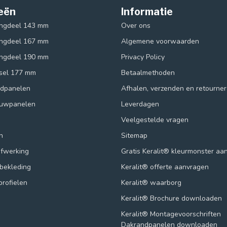
eën
Informatie
ingdeel 143 mm
Over ons
ingdeel 167 mm
Algemene voorwaarden
ingdeel 190 mm
Privacy Policy
ksel 177 mm
Betaalmethoden
ndpanelen
Afhalen, verzenden en retourne
ouwpanelen
Leverdagen
Veelgestelde vragen
n
Sitemap
afwerking
Gratis Keralit® kleurmonster aa
lbekleding
Keralit® offerte aanvragen
profielen
Keralit® waarborg
Keralit® Brochure downloaden
Keralit® Montagevoorschriften
Dakrandpanelen downloaden