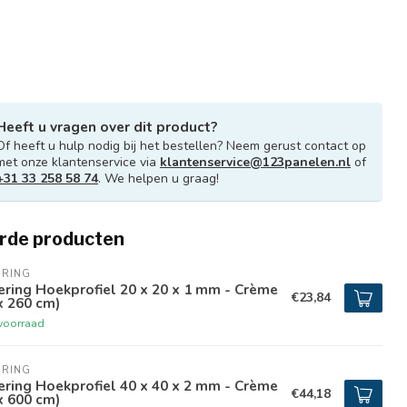
Heeft u vragen over dit product?
Of heeft u hulp nodig bij het bestellen? Neem gerust contact op
met onze klantenservice via
klantenservice@123panelen.nl
of
+31 33 258 58 74
. We helpen u graag!
rde producten
ERING
ring Hoekprofiel 20 x 20 x 1 mm - Crème
€23,84
x 260 cm)
voorraad
ERING
ring Hoekprofiel 40 x 40 x 2 mm - Crème
€44,18
x 600 cm)