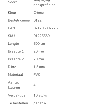
Soort
hoekprofielen
Kleur
Crème
Bestelnummer
0122
EAN
8712058022263
SKU
01225560
Lengte
600 cm
Breedte 1
20 mm
Breedte 2
20 mm
Dikte
1.5 mm
Materiaal
PVC
Aantal
4
kleuren
Verpakt per
10 stuks
Te bestellen
per stuk