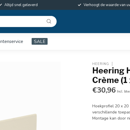
Altijd snel geleverd
Verhoogt de waarde van u
antenservice
SALE
HEERING
Heering H
Crème (1
€30,96
Incl. btw
Hoekprofiel 20 x 20 
verschillende toepa
Montage kan door ni