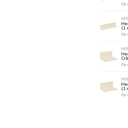
Op 
HE
Hee
(1 
Op 
HE
Hee
Cre
Op 
HE
Hee
(1 
Op 