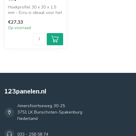
Hoekprofiel 30 x 30 x 1,5
mm - Ecru is ideaal voor het
afwerken van veel verschi...
€27,33
Op voorraad
123panelen.nl
Amersfoortseweg 30-25
3751 LK Bunschoten-Spakenburg
Nederland
033 - 258 58 74