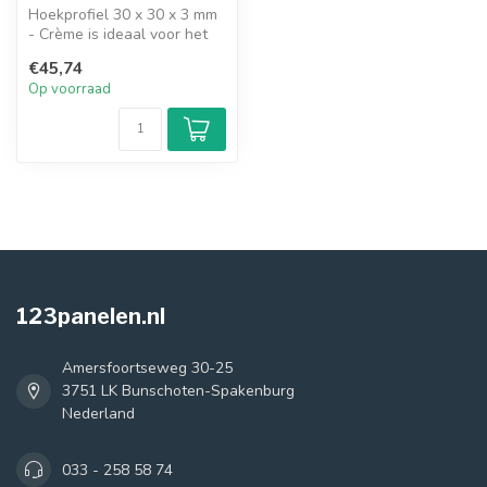
Hoekprofiel 30 x 30 x 3 mm
- Crème is ideaal voor het
afwerken van veel verschi...
€45,74
Op voorraad
123panelen.nl
Amersfoortseweg 30-25
3751 LK Bunschoten-Spakenburg
Nederland
033 - 258 58 74