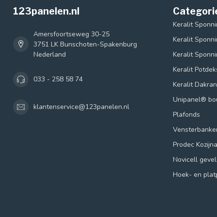
123panelen.nl
Categori
Keralit Sponn
Amersfoortseweg 30-25
Keralit Sponn
3751 LK Bunschoten-Spakenburg
Nederland
Keralit Sponn
Keralit Potde
033 - 258 58 74
Keralit Dakra
Unipanel® b
klantenservice@123panelen.nl
Plafonds
Vensterbanke
Prodec Kozijn
Novicell geve
Hoek- en plat