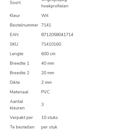
Soort
hoekprofielen
Kleur
Wit
Bestelnummer
7141
EAN
8712058041714
SKU
71410160
Lengte
600 cm
Breedte 1
40 mm
Breedte 2
20 mm
Dikte
2 mm
Materiaal
PVC
Aantal
3
kleuren
Verpakt per
10 stuks
Te bestellen
per stuk