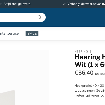
Altijd snel geleverd
Verhoogt de waarde van u
antenservice
SALE
HEERING
Heering H
Wit (1 x 
€36,40
Incl. btw
Hoekprofiel 40 x 20 
toepassingen. Ze zi
nieten, spijkeren, s