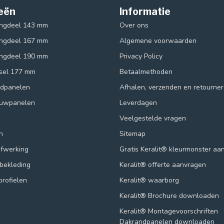
eën
Informatie
ingdeel 143 mm
Over ons
ingdeel 167 mm
Algemene voorwaarden
ingdeel 190 mm
Privacy Policy
ksel 177 mm
Betaalmethoden
ndpanelen
Afhalen, verzenden en retourne
ouwpanelen
Leverdagen
Veelgestelde vragen
n
Sitemap
afwerking
Gratis Keralit® kleurmonster aa
lbekleding
Keralit® offerte aanvragen
profielen
Keralit® waarborg
Keralit® Brochure downloaden
Keralit® Montagevoorschriften
Dakrandpanelen downloaden