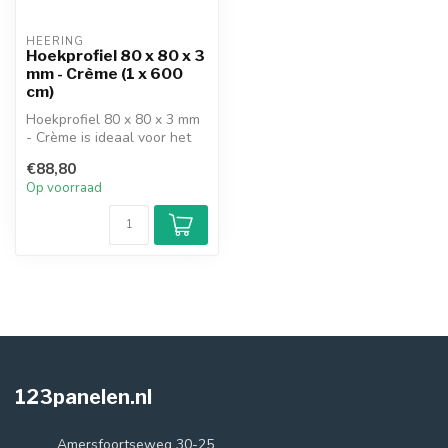
HEERING
Hoekprofiel 80 x 80 x 3
mm - Crème (1 x 600
cm)
Hoekprofiel 80 x 80 x 3 mm
- Crème is ideaal voor het
afwerken van veel verschi...
€88,80
Op voorraad
123panelen.nl
Amersfoortseweg 30-25