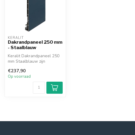
KERALIT
Dakrandpaneel 250 mm
- Staalblauw
Keralit Dakrandpaneel 250
mm Staalblauw zijn
onderhoudsarm
€237,90
dakrandpanelen voor d...
Op voorraad