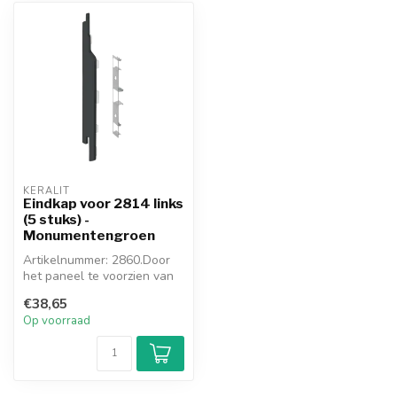
KERALIT
Eindkap voor 2814 links
(5 stuks) -
Monumentengroen
Artikelnummer: 2860.Door
het paneel te voorzien van
de meegekleurde eindkap,
€38,65
ont...
Op voorraad