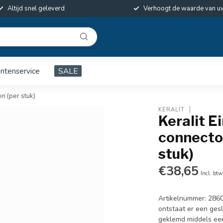
Altijd snel geleverd
Verhoogt de waarde van u
antenservice
SALE
en (per stuk)
KERALIT
Keralit E
connector
stuk)
€38,65
Incl. btw
Artikelnummer: 2860
ontstaat er een ges
geklemd middels ee