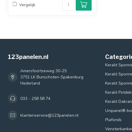
Vergelijk
123panelen.nl
Categori
Keralit Sponn
Amersfoortseweg 30-25
Keralit Sponn
3751 LK Bunschoten-Spakenburg
Nederland
Keralit Sponn
Keralit Potde
033 - 258 58 74
Keralit Dakra
Unipanel® b
klantenservice@123panelen.nl
Plafonds
Vensterbanke