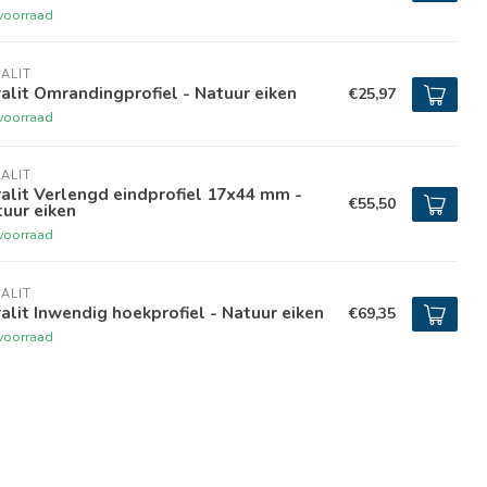
voorraad
ALIT
alit Omrandingprofiel - Natuur eiken
€25,97
voorraad
ALIT
alit Verlengd eindprofiel 17x44 mm -
€55,50
uur eiken
voorraad
ALIT
alit Inwendig hoekprofiel - Natuur eiken
€69,35
voorraad