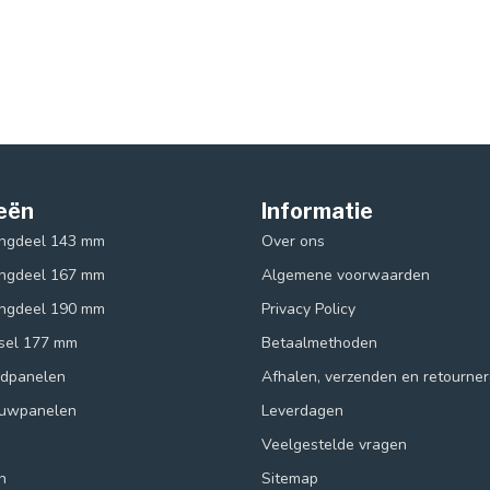
eën
Informatie
ingdeel 143 mm
Over ons
ingdeel 167 mm
Algemene voorwaarden
ingdeel 190 mm
Privacy Policy
ksel 177 mm
Betaalmethoden
ndpanelen
Afhalen, verzenden en retourne
ouwpanelen
Leverdagen
Veelgestelde vragen
n
Sitemap