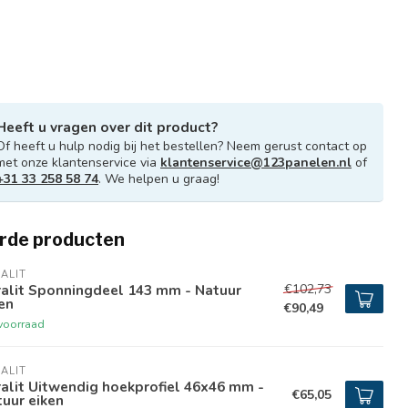
Heeft u vragen over dit product?
Of heeft u hulp nodig bij het bestellen? Neem gerust contact op
met onze klantenservice via
klantenservice@123panelen.nl
of
+31 33 258 58 74
. We helpen u graag!
rde producten
ALIT
€102,73
ralit Sponningdeel 143 mm - Natuur
en
€90,49
voorraad
ALIT
alit Uitwendig hoekprofiel 46x46 mm -
€65,05
uur eiken