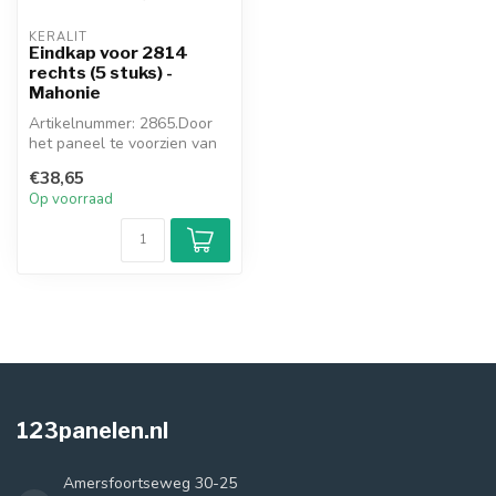
KERALIT
Eindkap voor 2814
rechts (5 stuks) -
Mahonie
Artikelnummer: 2865.Door
het paneel te voorzien van
de meegekleurde eindkap,
€38,65
ont...
Op voorraad
123panelen.nl
Amersfoortseweg 30-25