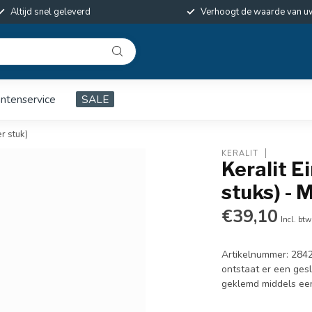
Altijd snel geleverd
Verhoogt de waarde van u
antenservice
SALE
r stuk)
KERALIT
Keralit E
stuks) -
€39,10
Incl. btw
Artikelnummer: 2842
ontstaat er een ges
geklemd middels ee