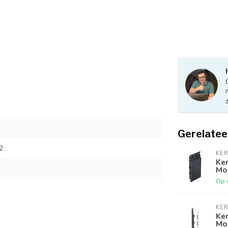
Gerelatee
2
KER
Ke
Mo
Op 
KER
Ker
Mo