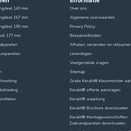
eën
Informatie
ingdeel 143 mm
Over ons
ingdeel 167 mm
Algemene voorwaarden
ingdeel 190 mm
Privacy Policy
ksel 177 mm
Betaalmethoden
ndpanelen
Afhalen, verzenden en retourne
ouwpanelen
Leverdagen
Veelgestelde vragen
n
Sitemap
afwerking
Gratis Keralit® kleurmonster aa
lbekleding
Keralit® offerte aanvragen
profielen
Keralit® waarborg
Keralit® Brochure downloaden
Keralit® Montagevoorschriften
Dakrandpanelen downloaden