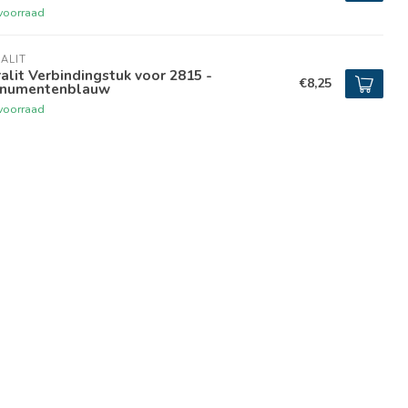
voorraad
ALIT
alit Verbindingstuk voor 2815 -
€8,25
numentenblauw
voorraad