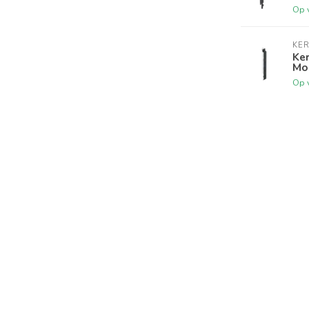
Op 
KER
Ker
Mo
Op 