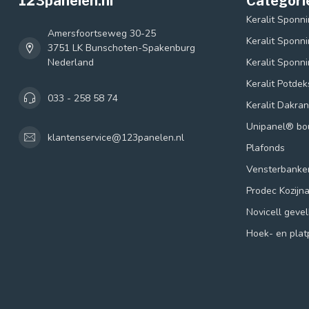
123panelen.nl
Categori
Keralit Sponn
Amersfoortseweg 30-25
Keralit Sponn
3751 LK Bunschoten-Spakenburg
Nederland
Keralit Sponn
Keralit Potde
033 - 258 58 74
Keralit Dakra
Unipanel® b
klantenservice@123panelen.nl
Plafonds
Vensterbanke
Prodec Kozijn
Novicell geve
Hoek- en plat