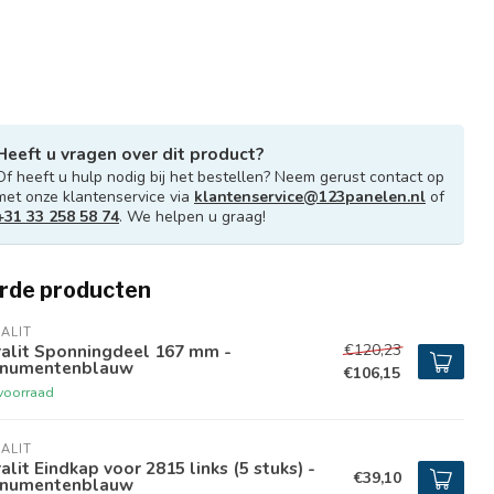
Heeft u vragen over dit product?
Of heeft u hulp nodig bij het bestellen? Neem gerust contact op
met onze klantenservice via
klantenservice@123panelen.nl
of
+31 33 258 58 74
. We helpen u graag!
rde producten
ALIT
€120,23
ralit Sponningdeel 167 mm -
numentenblauw
€106,15
voorraad
ALIT
alit Eindkap voor 2815 links (5 stuks) -
€39,10
numentenblauw