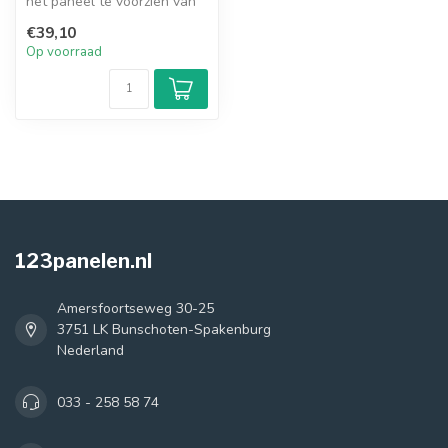
het paneel te voorzien van
de meegekleurde eindkap,
€39,10
ont...
Op voorraad
123panelen.nl
Amersfoortseweg 30-25
3751 LK Bunschoten-Spakenburg
Nederland
033 - 258 58 74