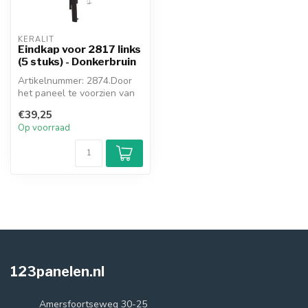
KERALIT
Eindkap voor 2817 links
(5 stuks) - Donkerbruin
Artikelnummer: 2874.Door
het paneel te voorzien van
de meegekleurde eindkap,
€39,25
ont...
Op voorraad
123panelen.nl
Amersfoortseweg 30-25