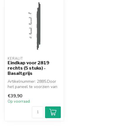
KERALIT
Eindkap voor 2819
rechts (5 stuks) -
Basaltgrijs
Artikelnummer: 2885.Door
het paneel te voorzien van
de meegekleurde eindkap,
€39,90
ont...
Op voorraad