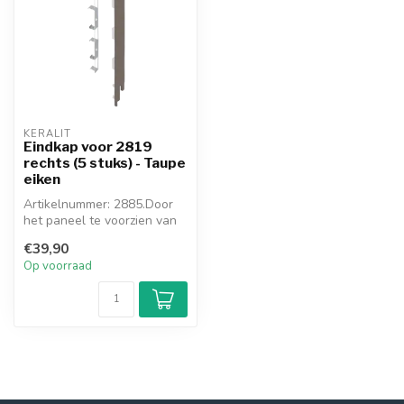
KERALIT
Eindkap voor 2819
rechts (5 stuks) - Taupe
eiken
Artikelnummer: 2885.Door
het paneel te voorzien van
de meegekleurde eindkap,
€39,90
ont...
Op voorraad