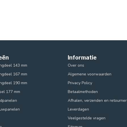
eën
Informatie
ingdeel 143 mm
Over ons
ingdeel 167 mm
Algemene voorwaarden
ingdeel 190 mm
Privacy Policy
ksel 177 mm
Betaalmethoden
ndpanelen
Afhalen, verzenden en retourne
ouwpanelen
Leverdagen
Veelgestelde vragen
n
Sitemap