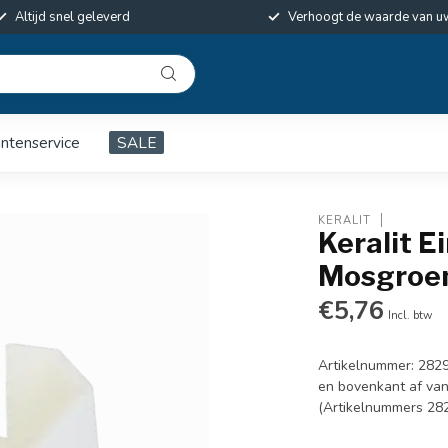
Altijd snel geleverd
Verhoogt de waarde van u
antenservice
SALE
KERALIT
Keralit E
Mosgroen
€5,76
Incl. btw
Artikelnummer: 2829
en bovenkant af van
(Artikelnummers 28