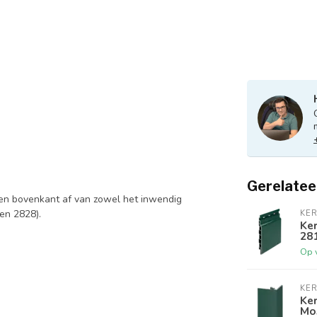
Gerelatee
 en bovenkant af van zowel het inwendig
en 2828).
KER
Ke
28
Op 
KER
Ker
Mo