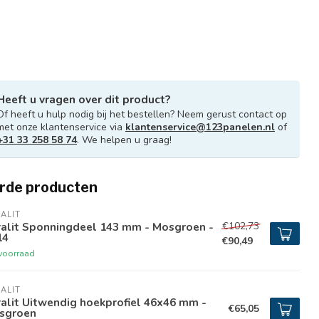
Heeft u vragen over dit product?
Of heeft u hulp nodig bij het bestellen? Neem gerust contact op
met onze klantenservice via
klantenservice@123panelen.nl
of
+31 33 258 58 74
. We helpen u graag!
rde producten
ALIT
€102,73
ralit Sponningdeel 143 mm - Mosgroen -
14
€90,49
voorraad
ALIT
alit Uitwendig hoekprofiel 46x46 mm -
€65,05
sgroen