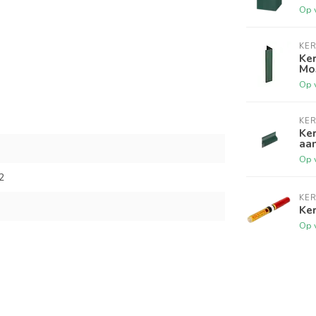
Op 
KER
Ker
Mo
Op 
KER
Ker
aan
Op 
2
KER
Ker
Op 