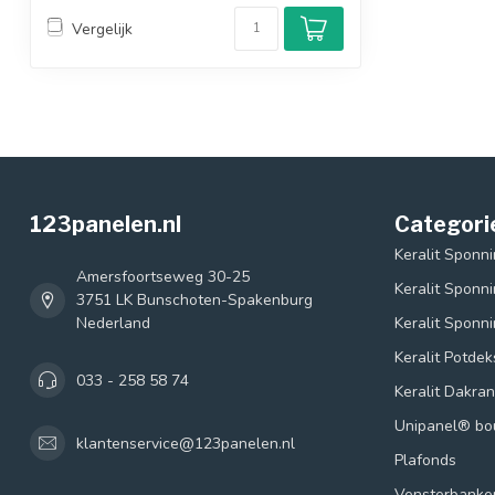
Vergelijk
123panelen.nl
Categori
Keralit Sponn
Amersfoortseweg 30-25
Keralit Sponn
3751 LK Bunschoten-Spakenburg
Nederland
Keralit Sponn
Keralit Potde
033 - 258 58 74
Keralit Dakra
Unipanel® b
klantenservice@123panelen.nl
Plafonds
Vensterbanke