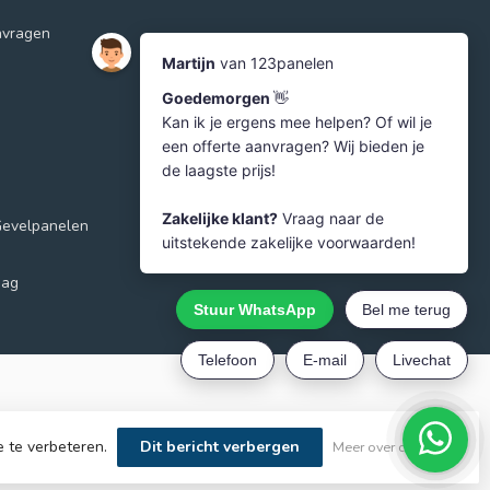
nvragen
Gevelpanelen
aag
e te verbeteren.
Dit bericht verbergen
Meer over cookies »