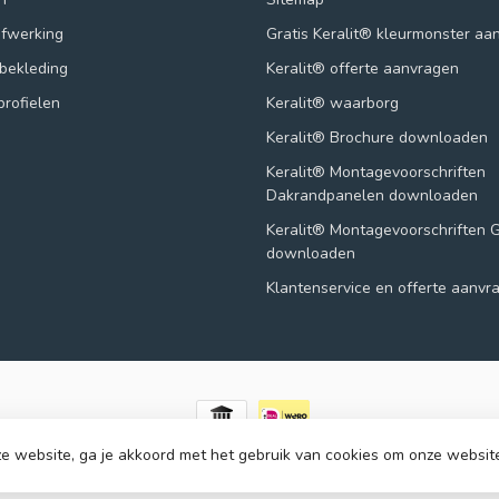
afwerking
Gratis Keralit® kleurmonster aa
lbekleding
Keralit® offerte aanvragen
profielen
Keralit® waarborg
Keralit® Brochure downloaden
Keralit® Montagevoorschriften
Dakrandpanelen downloaden
Keralit® Montagevoorschriften 
downloaden
Klantenservice en offerte aanvr
e website, ga je akkoord met het gebruik van cookies om onze websit
© Copyright 2026 123panelen.nl