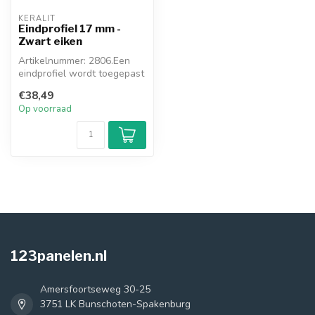
KERALIT
Eindprofiel 17 mm -
Zwart eiken
Artikelnummer: 2806.Een
eindprofiel wordt toegepast
waar u stopt (kozijn, muur, ...
€38,49
Op voorraad
123panelen.nl
Amersfoortseweg 30-25
3751 LK Bunschoten-Spakenburg