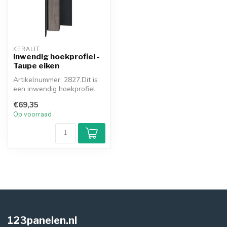
KERALIT
Inwendig hoekprofiel -
Taupe eiken
Artikelnummer: 2827.Dit is
een inwendig hoekprofiel
van het nieuwe Keralit
€69,35
hoeks...
Op voorraad
123panelen.nl