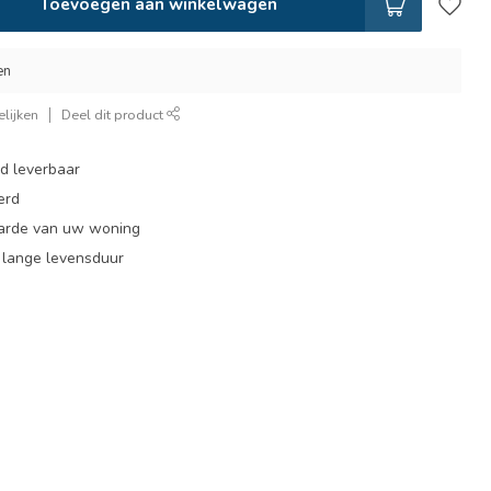
Toevoegen aan winkelwagen
en
lijken
Deel dit product
ad leverbaar
erd
arde van uw woning
, lange levensduur