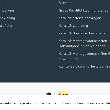
n
Sitemap
afwerking
Gratis Keralit® kleurmonster aa
lbekleding
Keralit® offerte aanvragen
profielen
Keralit® waarborg
Keralit® Brochure downloaden
Keralit® Montagevoorschriften
Dakrandpanelen downloaden
Keralit® Montagevoorschriften 
downloaden
Klantenservice en offerte aanvr
e website, ga je akkoord met het gebruik van cookies om onze websit
© Copyright 2026 123panelen.nl