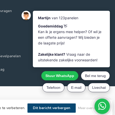
nvragen
Gevelpanelen
aag
e te verbeteren.
Dit bericht verbergen
Meer over cookies »