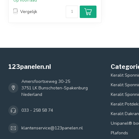
Op voorraad
Vergelijk
123panelen.nl
Categori
Keralit Sponn
Amersfoortseweg 30-25
Keralit Sponn
3751 LK Bunschoten-Spakenburg
Nederland
Keralit Sponn
Keralit Potde
033 - 258 58 74
Keralit Dakra
Unipanel® b
klantenservice@123panelen.nl
Plafonds