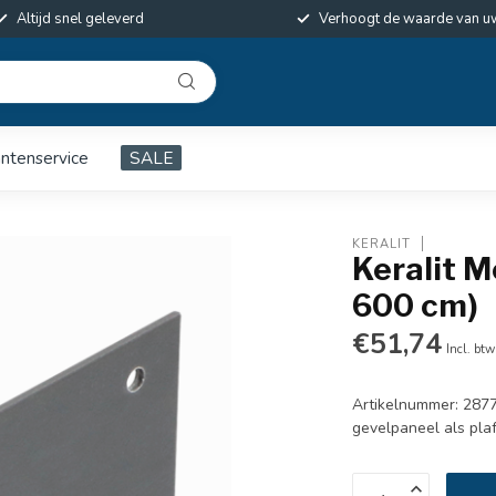
Altijd snel geleverd
Verhoogt de waarde van u
antenservice
SALE
KERALIT
Keralit M
600 cm)
€51,74
Incl. btw
Artikelnummer: 2877
gevelpaneel als pla