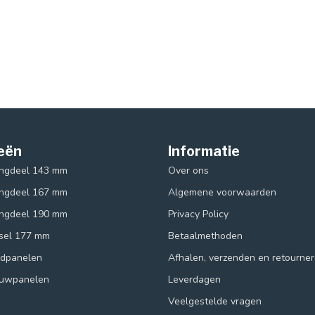
eën
Informatie
ingdeel 143 mm
Over ons
ingdeel 167 mm
Algemene voorwaarden
ingdeel 190 mm
Privacy Policy
ksel 177 mm
Betaalmethoden
ndpanelen
Afhalen, verzenden en retourne
ouwpanelen
Leverdagen
Veelgestelde vragen