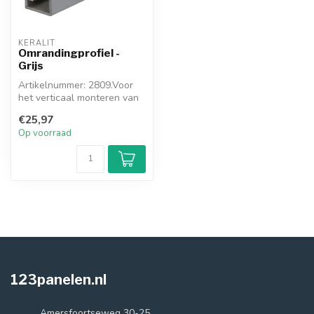
KERALIT
Omrandingprofiel -
Grijs
Artikelnummer: 2809.Voor
het verticaal monteren van
gevelpanelen begint u
€25,97
ondera...
Op voorraad
123panelen.nl
Amersfoortseweg 30-25