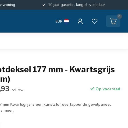
w woning
10 jaar garantie, lange levensduur
0
EUR
otdeksel 177 mm - Kwartsgrijs
cm)
,93
Op voorraad
Incl. btw
77 mm Kwartsgrijs is een kunststof overlappende gevelpaneel
es meer
.