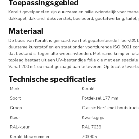
Toepassingsgebied
Keralit gevelpanelen zijn duurzaam en milieuvriendelijk voor toepa
dakkapel, dakrand, dakoverstek, boeiboord, gootafwerking, luifel, 
Materiaal
De basis van Keralit is gemaakt van het gepatenteerde Fiberyl®. 
duurzame kunststof en en staat onder voortdurende ISO 9001 cont
dat bestand is tegen alle weersinvloeden. Met name krimp en uitze
toplaag bestaat uit een UV-bestendige folie die met een special
Vanaf 200 m1 op maat gezaagd aan te leveren. Op locatie leverba
Technische specificaties
Merk
Keralit
Soort
Potdeksel 177 mm
Groep
Classic Nerf (met houtstruct
Kleur
Kwartsgrijs
RAL-kleur
RAL 7039
Keralit kleurnummer
703905