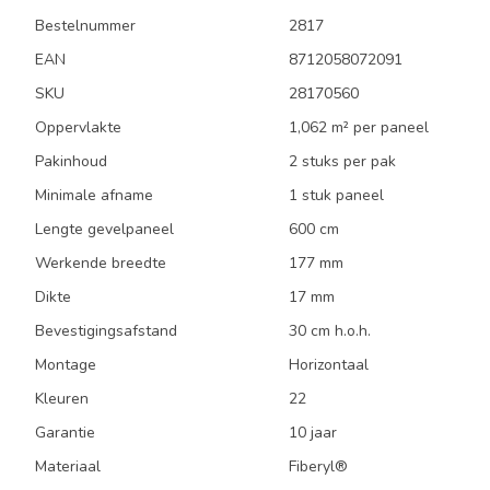
Bestelnummer
2817
EAN
8712058072091
SKU
28170560
Oppervlakte
1,062 m² per paneel
Pakinhoud
2 stuks per pak
Minimale afname
1 stuk paneel
Lengte gevelpaneel
600 cm
Werkende breedte
177 mm
Dikte
17 mm
Bevestigingsafstand
30 cm h.o.h.
Montage
Horizontaal
Kleuren
22
Garantie
10 jaar
Materiaal
Fiberyl®