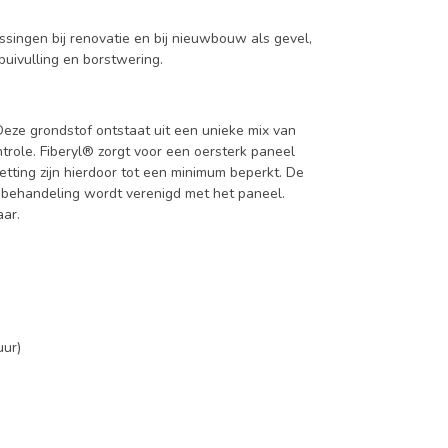
ssingen bij renovatie en bij nieuwbouw als gevel,
puivulling en borstwering.
Deze grondstof ontstaat uit een unieke mix van
role. Fiberyl® zorgt voor een oersterk paneel
tting zijn hierdoor tot een minimum beperkt. De
e behandeling wordt verenigd met het paneel.
ar.
uur)