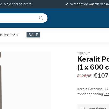
Altijd snel geleverd
Verhoogt de waarde van u
antenservice
SALE
KERALIT
Keralit P
(1 x 600 
€107
€126,98
Keralit Potdeksel 1
zonder sponning
Le
Leverdagen