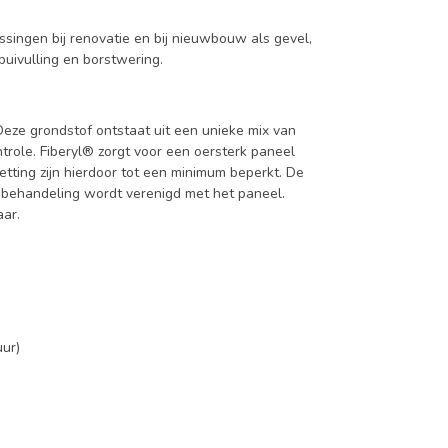
ssingen bij renovatie en bij nieuwbouw als gevel,
puivulling en borstwering.
Deze grondstof ontstaat uit een unieke mix van
role. Fiberyl® zorgt voor een oersterk paneel
tting zijn hierdoor tot een minimum beperkt. De
e behandeling wordt verenigd met het paneel.
ar.
uur)