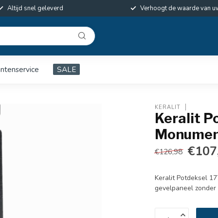
Altijd snel geleverd
Verhoogt de waarde van u
antenservice
SALE
KERALIT
Keralit P
Monument
€107
€126,98
Keralit Potdeksel 
gevelpaneel zonder