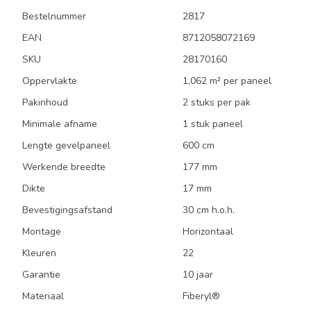
Bestelnummer
2817
EAN
8712058072169
SKU
28170160
Oppervlakte
1,062 m² per paneel
Pakinhoud
2 stuks per pak
Minimale afname
1 stuk paneel
Lengte gevelpaneel
600 cm
Werkende breedte
177 mm
Dikte
17 mm
Bevestigingsafstand
30 cm h.o.h.
Montage
Horizontaal
Kleuren
22
Garantie
10 jaar
Materiaal
Fiberyl®