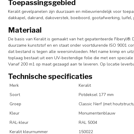
Toepassingsgebied
Keralit gevelpanelen zijn duurzaam en milieuvriendelijk voor toepa
dakkapel, dakrand, dakoverstek, boeiboord, gootafwerking, luifel, 
Materiaal
De basis van Keralit is gemaakt van het gepatenteerde Fiberyl®. 
duurzame kunststof en en staat onder voortdurende ISO 9001 cont
dat bestand is tegen alle weersinvloeden. Met name krimp en uitze
toplaag bestaat uit een UV-bestendige folie die met een special
Vanaf 200 m1 op maat gezaagd aan te leveren. Op locatie leverba
Technische specificaties
Merk
Keralit
Soort
Potdeksel 177 mm
Groep
Classic Nerf (met houtstruct
Kleur
Monumentenblauw
RAL-kleur
RAL 5004
Keralit kleurnummer
150022