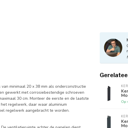
Gerelatee
 van minimaal 20 x 38 mm als onderconstructie
KER
Ker
rden gewerkt met corrosiebestendige schroeven
Mo
maximaal 30 cm. Monteer de eerste en de laatste
Op 
g het regelwerk, daar waar aluminium
bbel regelwerk aangebracht te worden.
KER
Ker
Mo
De ventilatieruimte achter de panelen dient