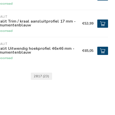
voorraad
ALIT
alit Trim / kraal aansluitprofiel 17 mm -
€53,99
numentenblauw
voorraad
ALIT
alit Uitwendig hoekprofiel 46x46 mm -
€65,05
numentenblauw
voorraad
2817
(23)