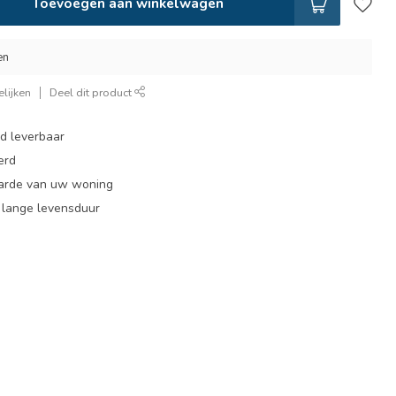
Toevoegen aan winkelwagen
en
lijken
Deel dit product
ad leverbaar
erd
arde van uw woning
, lange levensduur