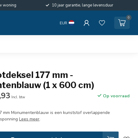
w woning
10 jaar garantie, lange levensduur
0
EUR
otdeksel 177 mm -
enblauw (1 x 600 cm)
,93
Op voorraad
Incl. btw
177 mm Monumentenblauw is een kunststof overlappende
 sponning
Lees meer
.