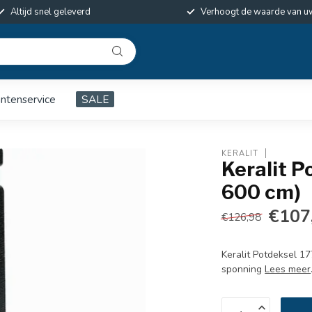
Altijd snel geleverd
Verhoogt de waarde van u
antenservice
SALE
KERALIT
Keralit P
600 cm)
€107
€126,98
Keralit Potdeksel 1
sponning
Lees meer