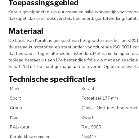
Toepassingsgebied
Keralit gevelpanelen zijn duurzaam en milieuvriendelijk voor toepa
dakkapel, dakrand, dakoverstek, boeiboord, gootafwerking, luifel, 
Materiaal
De basis van Keralit is gemaakt van het gepatenteerde Fiberyl®. 
duurzame kunststof en en staat onder voortdurende ISO 9001 cont
dat bestand is tegen alle weersinvloeden. Met name krimp en uitze
toplaag bestaat uit een UV-bestendige folie die met een special
Vanaf 200 m1 op maat gezaagd aan te leveren. Op locatie leverba
Technische specificaties
Merk
Keralit
Soort
Potdeksel 177 mm
Groep
Classic Nerf (met houtstruct
Kleur
Zwart
RAL-kleur
RAL 9005
Keralit kleurnummer
154417