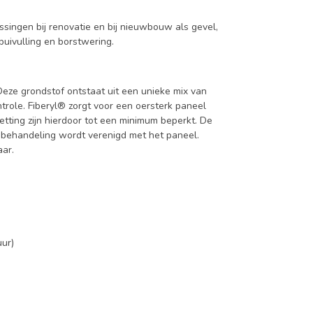
ssingen bij renovatie en bij nieuwbouw als gevel,
puivulling en borstwering.
Deze grondstof ontstaat uit een unieke mix van
role. Fiberyl® zorgt voor een oersterk paneel
tting zijn hierdoor tot een minimum beperkt. De
e behandeling wordt verenigd met het paneel.
ar.
uur)