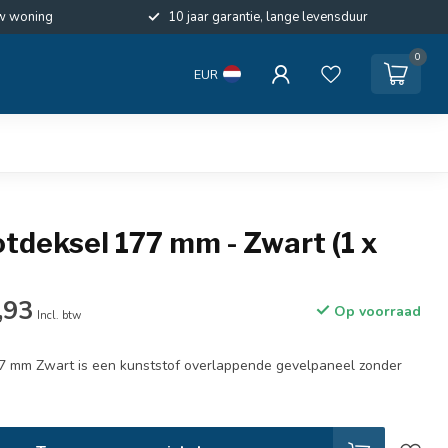
w woning
10 jaar garantie, lange levensduur
0
EUR
otdeksel 177 mm - Zwart (1 x
,93
Op voorraad
Incl. btw
77 mm Zwart is een kunststof overlappende gevelpaneel zonder
.