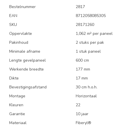
Bestelnummer
2817
EAN
8712058085305
SKU
28171260
Oppervlakte
1,062 m² per paneel
Pakinhoud
2 stuks per pak
Minimale afname
1 stuk paneel
Lengte gevelpaneel
600 cm
Werkende breedte
177 mm
Dikte
17 mm
Bevestigingsafstand
30 cm h.o.h.
Montage
Horizontaal
Kleuren
22
Garantie
10 jaar
Materiaal
Fiberyl®