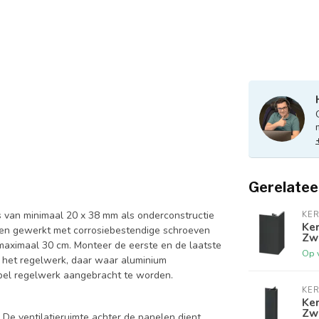
Gerelatee
 van minimaal 20 x 38 mm als onderconstructie
KER
Ker
rden gewerkt met corrosiebestendige schroeven
Zw
maximaal 30 cm. Monteer de eerste en de laatste
Op 
g het regelwerk, daar waar aluminium
bbel regelwerk aangebracht te worden.
KER
Ker
Zw
De ventilatieruimte achter de panelen dient