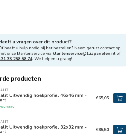
Heeft u vragen over dit product?
Of heeft u hulp nodig bij het bestellen? Neem gerust contact op
met onze klantenservice via
klantenservice@123panelen.nl
of
+31 33 258 58 74
. We helpen u graag!
rde producten
ALIT
alit Uitwendig hoekprofiel 46x46 mm -
€65,05
art
voorraad
ALIT
alit Uitwendig hoekprofiel 32x32 mm -
€85,50
art