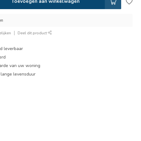
Toevoegen aan winkelwagen
en
lijken
Deel dit product
ad leverbaar
erd
arde van uw woning
, lange levensduur