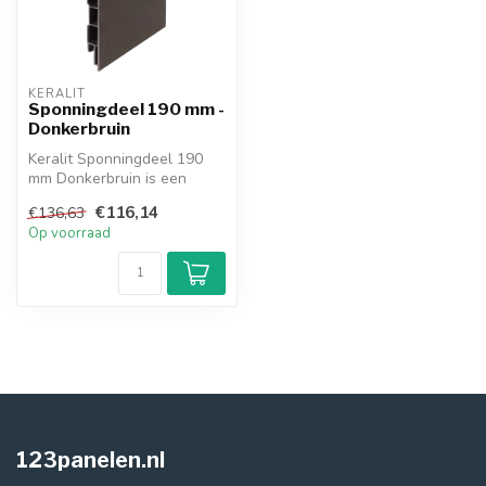
KERALIT
Sponningdeel 190 mm -
Donkerbruin
Keralit Sponningdeel 190
mm Donkerbruin is een
kunststof rabatdeel dat al
€116,14
€136,63
jarenl...
Op voorraad
123panelen.nl