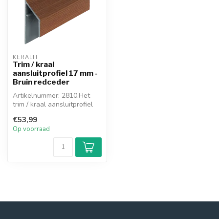
KERALIT
Trim / kraal
aansluitprofiel 17 mm -
Bruin redceder
Artikelnummer: 2810.Het
trim / kraal aansluitprofiel
wordt toegepast als er
€53,99
geen...
Op voorraad