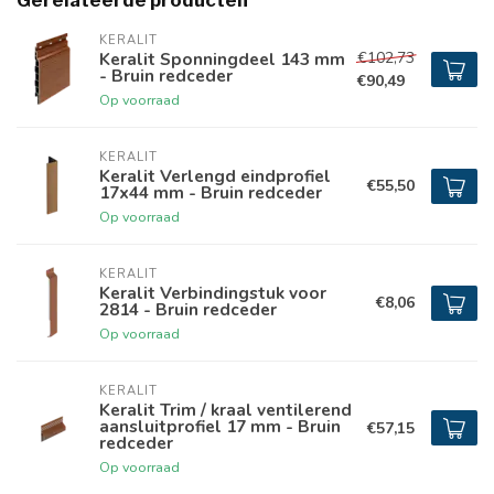
Gerelateerde producten
KERALIT
€102,73
Keralit Sponningdeel 143 mm
- Bruin redceder
€90,49
Op voorraad
KERALIT
Keralit Verlengd eindprofiel
€55,50
17x44 mm - Bruin redceder
Op voorraad
KERALIT
Keralit Verbindingstuk voor
€8,06
2814 - Bruin redceder
Op voorraad
KERALIT
Keralit Trim / kraal ventilerend
aansluitprofiel 17 mm - Bruin
€57,15
redceder
Op voorraad